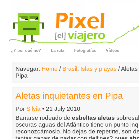
¿Y por qué no?
La ruta
Fotografías
Vídeos
Navegar:
Home
/
Brasil
,
Islas y playas
/ Aletas
Pipa
Aletas inquietantes en Pipa
Por
Silvia
• 21 July 2010
Bañarse rodeado de
esbeltas aletas
sobresal
oscuras aguas del Atlántico tiene un punto inq
reconozcámoslo. No dejas de repetirte, son de
tantas ganas de nadar con delfines? pues
aho