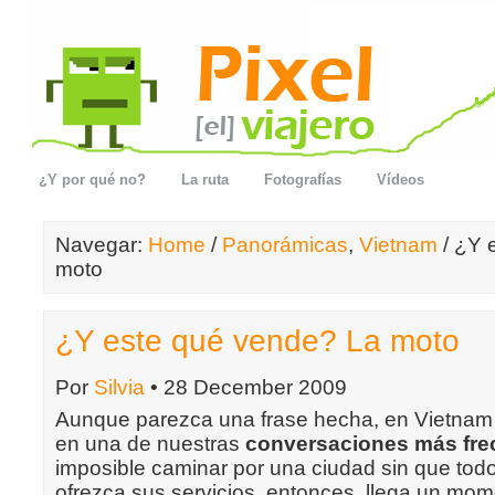
¿Y por qué no?
La ruta
Fotografías
Vídeos
Navegar:
Home
/
Panorámicas
,
Vietnam
/ ¿Y 
moto
¿Y este qué vende? La moto
Por
Silvia
• 28 December 2009
Aunque parezca una frase hecha, en Vietnam 
en una de nuestras
conversaciones más fre
imposible caminar por una ciudad sin que tod
ofrezca sus servicios, entonces, llega un mo