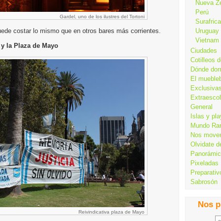
Nueva Z
Perú
Gardel, uno de los ilustres del Tortoni
Surafrica
de costar lo mismo que en otros bares más corrientes.
Uruguay
Vietnam
 y la Plaza de Mayo
Ciudades
Cotilleos d
Dónde dor
El mueble
Exclusiva
Extraesco
General
Islas y pl
Mundo Ra
Nos move
Olvidate d
Panorámi
Pixeladas
Preparativ
Sabrosón
Nos p
Reivindicativa plaza de Mayo