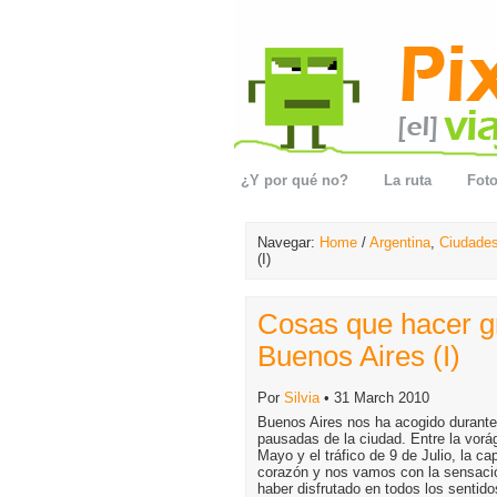
¿Y por qué no?
La ruta
Foto
Navegar:
Home
/
Argentina
,
Ciudade
(I)
Cosas que hacer gr
Buenos Aires (I)
Por
Silvia
• 31 March 2010
Buenos Aires nos ha acogido durante
pausadas de la ciudad. Entre la vorág
Mayo y el tráfico de 9 de Julio, la c
corazón y nos vamos con la sensaci
haber disfrutado en todos los sentido