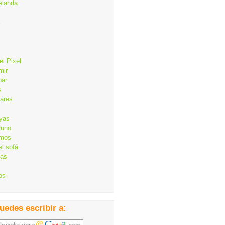
elanda
el Pixel
mir
bar
s
lares
ayas
runo
mos
el sofá
cas
os
uedes escribir a: