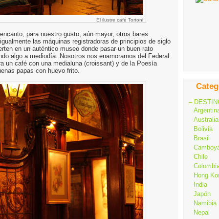
El ilustre café Tortoni
encanto, para nuestro gusto, aún mayor, otros bares
gualmente las máquinas registradoras de principios de siglo
ierten en un auténtico museo donde pasar un buen rato
cando algo a mediodía. Nosotros nos enamoramos del Federal
ra un café con una medialuna (croissant) y de la Poesía
uenas papas con huevo frito.
Categ
– DESTIN
Argentin
Australia
Bolivia
Brasil
Camboy
Chile
Colombi
Hong Ko
India
Japón
Namibia
Nepal