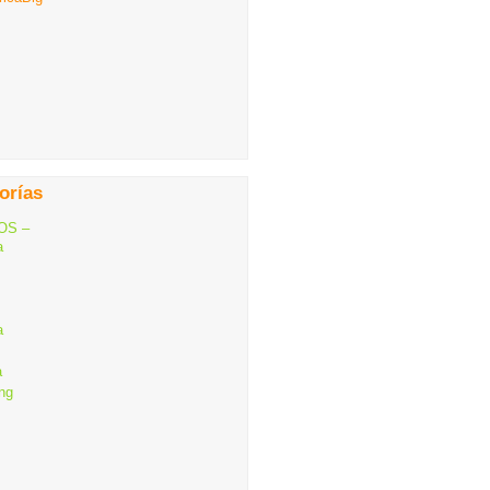
orías
OS –
a
a
a
ng