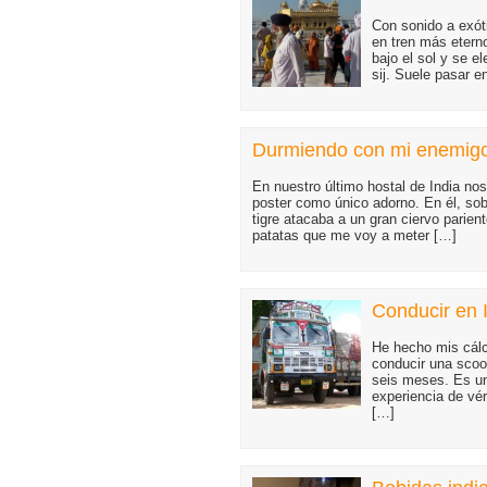
Con sonido a exóti
en tren más eterno
bajo el sol y se e
sij. Suele pasar e
Durmiendo con mi enemig
En nuestro último hostal de India no
poster como único adorno. En él, so
tigre atacaba a un gran ciervo parient
patatas que me voy a meter […]
Conducir en 
He hecho mis cálc
conducir una scoo
seis meses. Es un
experiencia de vér
[…]