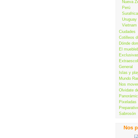
Nueva Z
Perú
Surafrica
Uruguay
Vietnam
Ciudades
Cotilleos d
Dónde dor
El mueble
Exclusiva
Extraesco
General
Islas y pl
Mundo Ra
Nos move
Olvidate d
Panorámi
Pixeladas
Preparativ
Sabrosón
Nos p