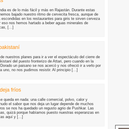
as
ndia es de lo más fácil y más en Rajastán. Durante estas
emos bajado nuestro ritmo de cervecita fresca, aunque de
escondidas en los restaurantes para giris te sirven cerveza
or eso nos hemos hartado a beber aguas minerales de
cas, […]
pakistaní
de nuestros planes para ir a ver el espectáculo del cierre de
akistaní del puesto fronterizo de Attari, pero cuando en la
Dorado un paisano se nos acercó y nos ofreció ir a verlo por
a uno, no nos pudimos resistir. Al principio […]
eja fríos
e queda en nada: una calle comercial, polvo, calor y
nudo el sabor que nos deja un lugar depende de muchos
tros se nos ha quedado un regusto agrio de Pushkar. Las
as, quizá porque habíamos puesto nuestras esperanzas en
as aquí y […]