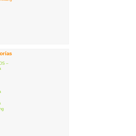
orías
OS –
a
a
a
ng