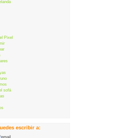
elanda
el Pixel
mir
bar
s
lares
ayas
runo
mos
el sofá
cas
os
uedes escribir a: