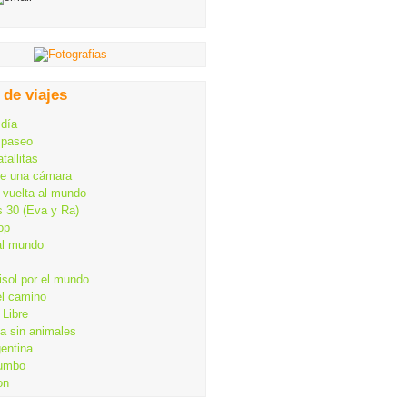
 de viajes
 día
 paseo
tallitas
de una cámara
 vuelta al mundo
s 30 (Eva y Ra)
op
al mundo
isol por el mundo
el camino
Libre
ia sin animales
gentina
rumbo
on