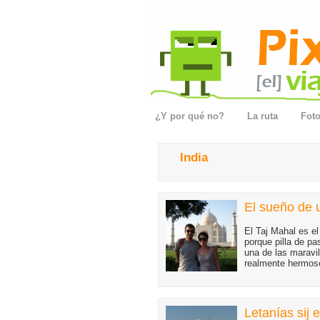
¿Y por qué no?
La ruta
Foto
India
El sueño de
El Taj Mahal es e
porque pilla de pa
una de las maravi
realmente hermoso
Letanías sij 