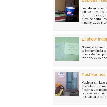
Bebidas indi
Ser abstemio en I
últimas semanas h
vez en cuando y a 
fuera de carta. P
innumerables mar
El show indo
No entraba dentro 
la frontera india-p
puerta del Templo 
tan solo 75 IR cad
Pushkar nos d
Pushkar sin lago s
charlatanes. A me
factores y a noso
razones son much
descansar unos dí