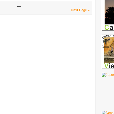
—
Next Page »