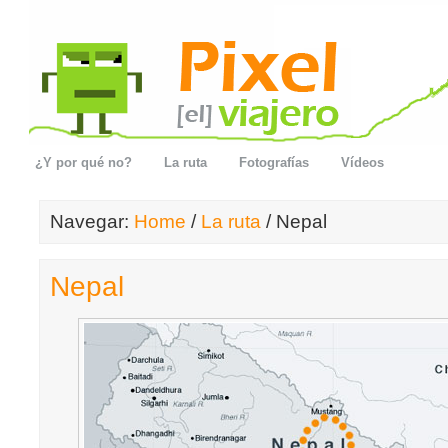
¿Y por qué no?
La ruta
Fotografías
Vídeos
Navegar:
Home
/
La ruta
/ Nepal
Nepal