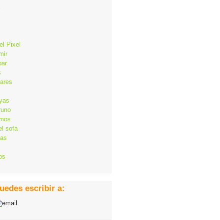
el Pixel
mir
bar
s
lares
ayas
runo
mos
el sofá
cas
os
uedes escribir a: