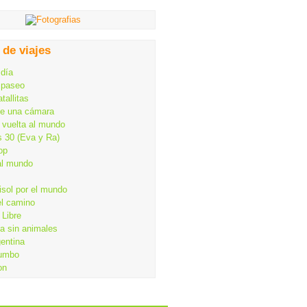
 de viajes
 día
 paseo
tallitas
de una cámara
 vuelta al mundo
s 30 (Eva y Ra)
op
al mundo
isol por el mundo
el camino
Libre
ia sin animales
gentina
rumbo
on