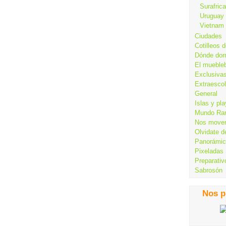
Surafrica
Uruguay
Vietnam
Ciudades
Cotilleos d
Dónde dor
El mueble
Exclusiva
Extraesco
General
Islas y pl
Mundo Ra
Nos move
Olvidate d
Panorámi
Pixeladas
Preparativ
Sabrosón
Nos p