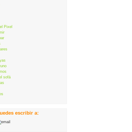
el Pixel
mir
bar
s
lares
ayas
runo
mos
el sofá
cas
os
uedes escribir a: