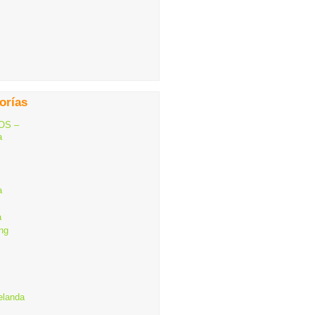
orías
OS –
a
a
a
ng
elanda