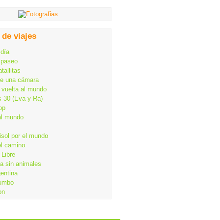
 de viajes
 día
 paseo
tallitas
de una cámara
 vuelta al mundo
s 30 (Eva y Ra)
op
al mundo
isol por el mundo
el camino
Libre
ia sin animales
gentina
rumbo
on