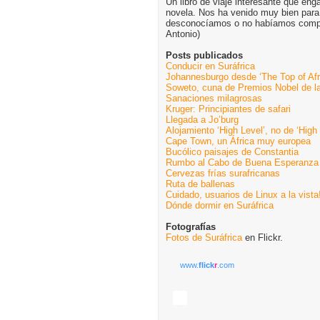
Un libro de viaje interesante que eng
novela. Nos ha venido muy bien para
desconocíamos o no habíamos compr
Antonio)
Posts publicados
Conducir en Suráfrica
Johannesburgo desde ‘The Top of Afr
Soweto, cuna de Premios Nobel de l
Sanaciones milagrosas
Kruger: Principiantes de safari
Llegada a Jo’burg
Alojamiento ‘High Level’, no de ‘High 
Cape Town, un África muy europea
Bucólico paisajes de Constantia
Rumbo al Cabo de Buena Esperanza
Cervezas frías surafricanas
Ruta de ballenas
Cuidado, usuarios de Linux a la vista
Dónde dormir en Suráfrica
Fotografías
Fotos de Suráfrica
en Flickr.
www.
flick
r
.com