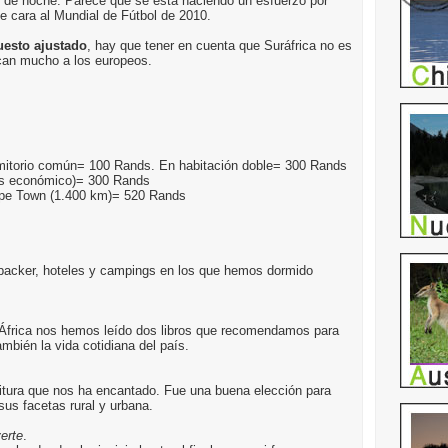
o de noche. Parece que se está haciendo un esfuerzo por
de cara al Mundial de Fútbol de 2010.
esto ajustado
, hay que tener en cuenta que Suráfrica no es
rcan mucho a los europeos.
mitorio común= 100 Rands. En habitación doble= 300 Rands
más económico)= 300 Rands
pe Town (1.400 km)= 520 Rands
packer, hoteles y campings en los que hemos dormido
e África nos hemos leído dos libros que recomendamos para
ambién la vida cotidiana del país.
ritura que nos ha encantado. Fue una buena elección para
sus facetas rural y urbana.
erte
.