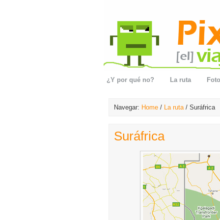
¿Y por qué no?
La ruta
Foto
Navegar:
Home
/
La ruta
/ Suráfrica
Suráfrica