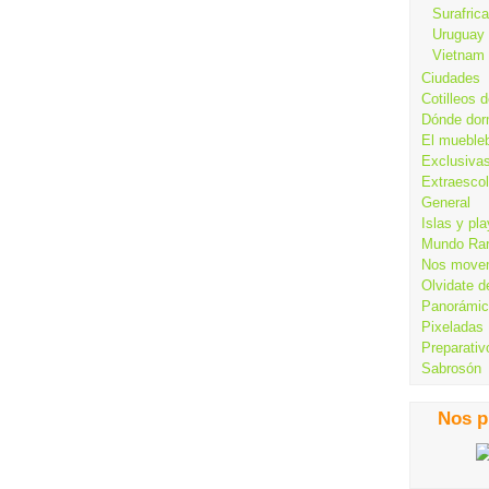
Surafrica
Uruguay
Vietnam
Ciudades
Cotilleos d
Dónde dor
El mueble
Exclusiva
Extraesco
General
Islas y pl
Mundo Ra
Nos move
Olvidate d
Panorámi
Pixeladas
Preparativ
Sabrosón
Nos p