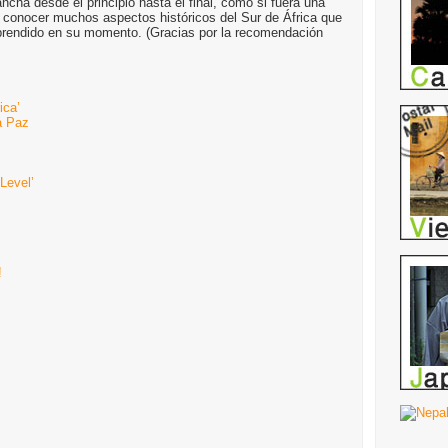
ancha desde el principio hasta el final, como si fuera una
 conocer muchos aspectos históricos del Sur de África que
endido en su momento. (Gracias por la recomendación
ica’
a Paz
Level’
!