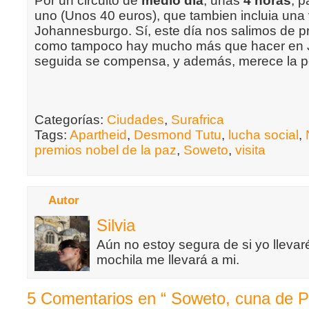
Por un circuito de
medio día
, unas
4 horas
, 
uno (Unos 40 euros), que tambien incluia una v
Johannesburgo. Sí, este día nos salimos de p
como tampoco hay mucho más que hacer en 
seguida se compensa, y además, merece la p
Categorías:
Ciudades
,
Surafrica
Tags:
Apartheid
,
Desmond Tutu
,
lucha social
,
premios nobel de la paz
,
Soweto
,
visita
Autor
Silvia
Aún no estoy segura de si yo llevaré
mochila me llevará a mi.
5 Comentarios en “ Soweto, cuna de 