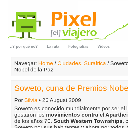
¿Y por qué no?
La ruta
Fotografías
Vídeos
Navegar:
Home
/
Ciudades
,
Surafrica
/ Soweto
Nobel de la Paz
Soweto, cuna de Premios Nobel
Por
Silvia
• 26 August 2009
Soweto es conocido mundialmente por ser el 
gestaron los
movimientos contra el Aparthe
de los años 70.
South Western Townships
, 
Soweto por sus habitantes y ahora por todos, 