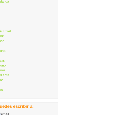
elanda
el Pixel
mir
bar
s
lares
ayas
runo
mos
el sofá
cas
os
uedes escribir a: