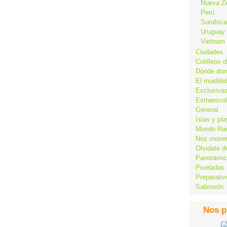
Nueva Z
Perú
Surafrica
Uruguay
Vietnam
Ciudades
Cotilleos d
Dónde dor
El mueble
Exclusiva
Extraesco
General
Islas y pl
Mundo Ra
Nos move
Olvidate d
Panorámi
Pixeladas
Preparativ
Sabrosón
Nos p