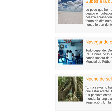
Subes a la du
Lo poco que hemo
dejado embobados. 
belleza abrasadora
forma de diminuto
nunca lo son del 
Navegando el
Todo depende. De
Pau Donés no lo s
banda sonora de n
Mundial de Fútbol 
Noche de sel
“En la selva no h
que estar atento. 
tus pensamientos y
mundo, la jungla 
vegetación. En la