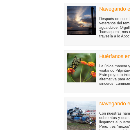
Navegando el 
Después de nuestr
veteranos del tem
agua dulce. Orgul
’hamaquero’, nos
travesía a lo Apo
Huérfanos en
La única manera y
visitando Pilpintu
Este proyecto ini
alternativa para a
sinceros, caminan
Navegando el
Con nuestras ham
sobre ritos y cos
llegamos al puert
Perú, tres ‘mozos’