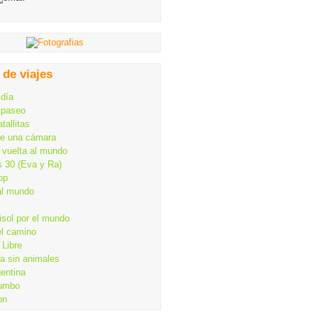
 de viajes
 día
 paseo
tallitas
de una cámara
 vuelta al mundo
s 30 (Eva y Ra)
op
al mundo
isol por el mundo
el camino
Libre
ia sin animales
gentina
rumbo
on