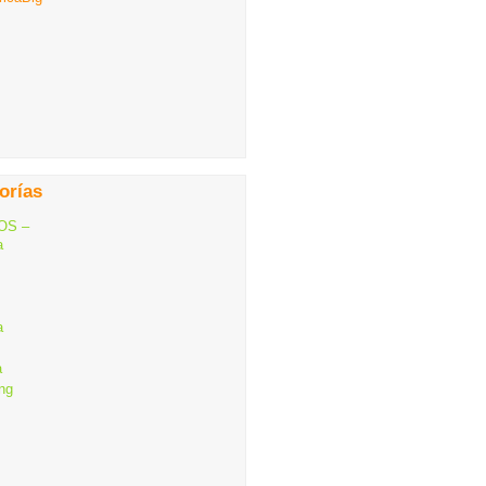
orías
OS –
a
a
a
ng