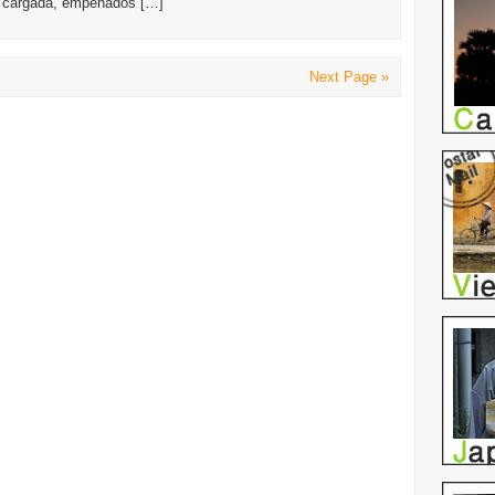
a cargada, empeñados […]
Next Page »