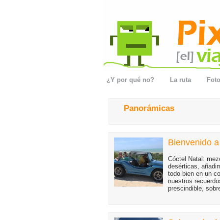
¿Y por qué no?
La ruta
Foto
Panorámicas
Bienvenido a
Cóctel Natal: mez
desérticas, añadi
todo bien en un co
nuestros recuerdo
prescindible, sobr