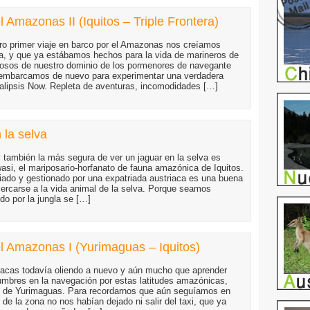
Amazonas II (Iquitos – Triple Frontera)
o primer viaje en barco por el Amazonas nos creíamos
a, y que ya estábamos hechos para la vida de marineros de
losos de nuestro dominio de los pormenores de navegante
 embarcamos de nuevo para experimentar una verdadera
calipsis Now. Repleta de aventuras, incomodidades […]
 la selva
 también la más segura de ver un jaguar en la selva es
wasi, el mariposario-horfanato de fauna amazónica de Iquitos.
ciado y gestionado por una expatriada austriaca es una buena
cercarse a la vida animal de la selva. Porque seamos
do por la jungla se […]
 Amazonas I (Yurimaguas – Iquitos)
acas todavía oliendo a nuevo y aún mucho que aprender
tumbres en la navegación por estas latitudes amazónicas,
o de Yurimaguas. Para recordarnos que aún seguíamos en
 de la zona no nos habían dejado ni salir del taxi, que ya