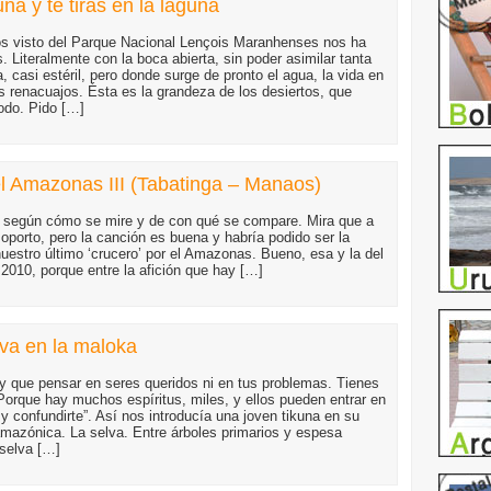
na y te tiras en la laguna
s visto del Parque Nacional Lençois Maranhenses nos ha
Literalmente con la boca abierta, sin poder asimilar tanta
, casi estéril, pero donde surge de pronto el agua, la vida en
s renacuajos. Ésta es la grandeza de los desiertos, que
todo. Pido […]
 Amazonas III (Tabatinga – Manaos)
 según cómo se mire y de con qué se compare. Mira que a
oporto, pero la canción es buena y habría podido ser la
uestro último ‘crucero’ por el Amazonas. Bueno, esa y la del
2010, porque entre la afición que hay […]
va en la maloka
ay que pensar en seres queridos ni en tus problemas. Tienes
Porque hay muchos espíritus, miles, y ellos pueden entrar en
 confundirte”. Así nos introducía una joven tikuna en su
amazónica. La selva. Entre árboles primarios y espesa
 selva […]