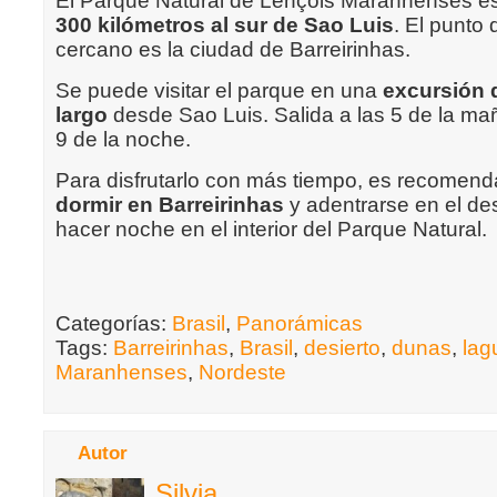
El Parque Natural de Lençois Maranhenses es
300 kilómetros al sur de Sao Luis
. El punto
cercano es la ciudad de Barreirinhas.
Se puede visitar el parque en una
excursión 
largo
desde Sao Luis. Salida a las 5 de la ma
9 de la noche.
Para disfrutarlo con más tiempo, es recomen
dormir en Barreirinhas
y adentrarse en el des
hacer noche en el interior del Parque Natural.
Categorías:
Brasil
,
Panorámicas
Tags:
Barreirinhas
,
Brasil
,
desierto
,
dunas
,
lag
Maranhenses
,
Nordeste
Autor
Silvia