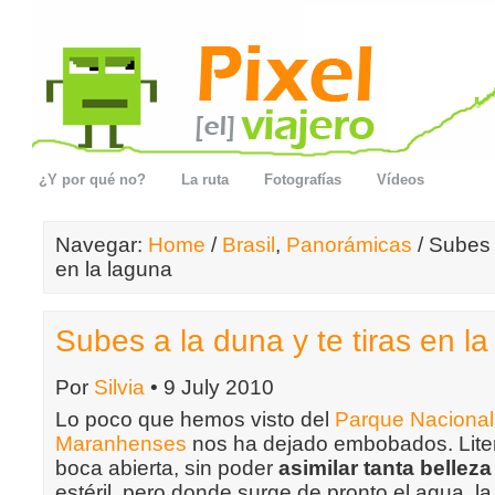
¿Y por qué no?
La ruta
Fotografías
Vídeos
Navegar:
Home
/
Brasil
,
Panorámicas
/ Subes a
en la laguna
Subes a la duna y te tiras en l
Por
Silvia
• 9 July 2010
Lo poco que hemos visto del
Parque Nacional
Maranhenses
nos ha dejado embobados. Liter
boca abierta, sin poder
asimilar tanta bellez
estéril, pero donde surge de pronto el agua, l