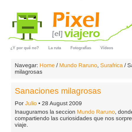
¿Y por qué no?
La ruta
Fotografías
Vídeos
Navegar:
Home
/
Mundo Raruno
,
Surafrica
/ S
milagrosas
Sanaciones milagrosas
Por
Julio
• 28 August 2009
Inauguramos la seccion
Mundo Raruno
, dond
compartiendo las curiosidades que nos sorpre
viaje.