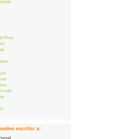
elanda
el Pixel
mir
bar
s
lares
ayas
runo
mos
el sofá
cas
os
uedes escribir a: