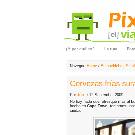
¿Y por qué no?
La ruta
Foto
Navegar:
Home
/
El mueblebar
,
Suraf
Cervezas frías sur
Por
Julio
• 12 September 2009
No hay nada que refresque más al bu
hecho en
Cape Town
, tomarnos unas
ciudad.