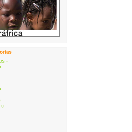
orías
OS –
a
a
a
ng