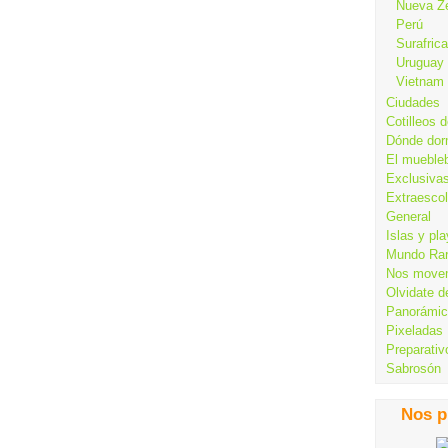
Nueva Z
Perú
Surafrica
Uruguay
Vietnam
Ciudades
Cotilleos d
Dónde dor
El mueble
Exclusiva
Extraesco
General
Islas y pl
Mundo Ra
Nos move
Olvidate d
Panorámi
Pixeladas
Preparativ
Sabrosón
Nos p