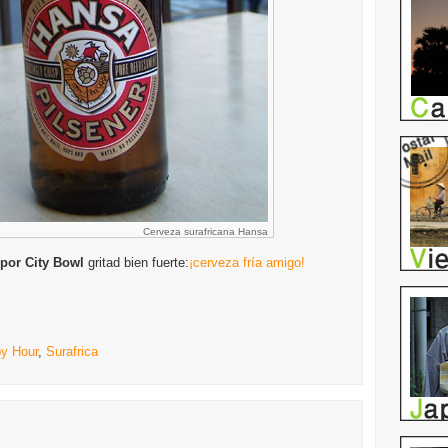
Cerveza surafricana Hansa
 por City Bowl
gritad bien fuerte:
¡cerveza fría amigo!
y Hour
,
Surafrica