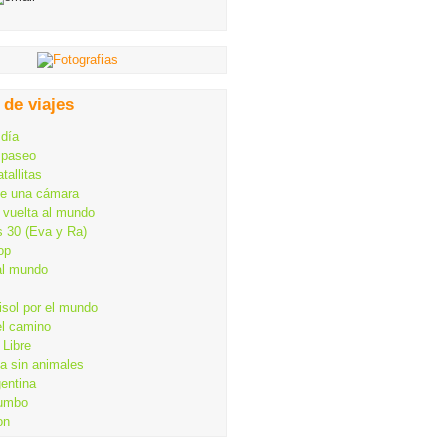
 de viajes
 día
 paseo
tallitas
de una cámara
 vuelta al mundo
s 30 (Eva y Ra)
op
al mundo
isol por el mundo
el camino
Libre
ia sin animales
gentina
rumbo
on