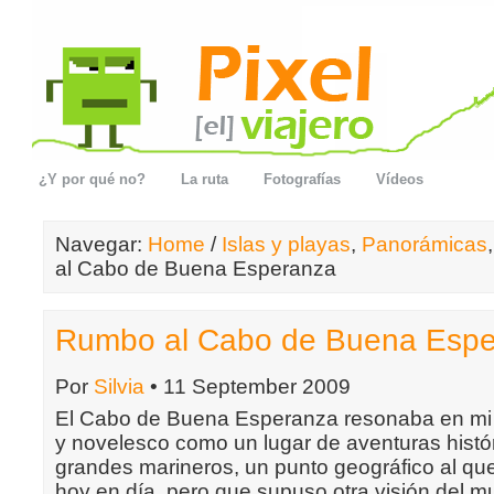
¿Y por qué no?
La ruta
Fotografías
Vídeos
Navegar:
Home
/
Islas y playas
,
Panorámicas
al Cabo de Buena Esperanza
Rumbo al Cabo de Buena Esp
Por
Silvia
• 11 September 2009
El Cabo de Buena Esperanza resonaba en mi im
y novelesco como un lugar de aventuras histó
grandes marineros, un punto geográfico al que 
hoy en día, pero que supuso otra visión del m