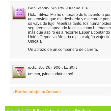
Paco Gregorio
Sep 12th, 2009 a las 11:46
Hola, Silvia. Me he enterado de tu aventura por
una envidia que me desborda y me corroe por de
os vaya de lujo. Mientras tanto, los humanoid
seguiremos capeando la crisis como buenamen
más que aspiro es a recorrer España contando 
Unión Deportiva Almería o pillar algún viajecit
Unicaja.
Un abrazo de un compañero de carrera.
noelia
Sep 13th, 2009 a las 20:46
ummm, ¡vino sudafricano!
«
Bucólico paisajes de Constantia
Copyright © 2026
El Pixel Viajero
. Powered by
WordPress
.