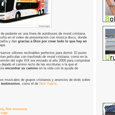
Intercape
e pedante es una línea de autobuses de moral cristiana.
osofía en el video de presentación con música disco, donde
mpañía y dan
gracias a Dios por crear todo lo que hay en
cape.
íamos sillones reclinables perfectos para dormir. El punto
onían películas con
trasfondo de moral cristiana
; como en la
mormón del siglo XIX era enviado al año 2000 para comprobar
 dejado el camino recto de las escrituras o la que el
ebía
encontrar su camino
en la vida con la ayuda de
s musicales de grupos cristianos y anuncios de dvds sobre
y testimonios
, como el de
Nick Vujicic
.
bia
,
Nos movemos
,
viaje