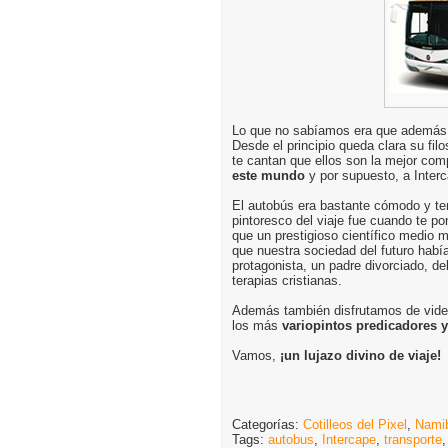
Lo que no sabíamos era que además d
Desde el principio queda clara su fil
te cantan que ellos son la mejor co
este mundo
y por supuesto, a Inter
El autobús era bastante cómodo y ten
pintoresco del viaje fue cuando te p
que un prestigioso científico medio 
que nuestra sociedad del futuro había
protagonista, un padre divorciado, d
terapias cristianas.
Además también disfrutamos de video
los más
variopintos predicadores 
Vamos,
¡un lujazo divino de viaje!
Categorías:
Cotilleos del Pixel
,
Nami
Tags:
autobus
,
Intercape
,
transporte