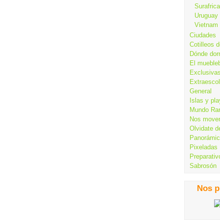
Surafrica
Uruguay
Vietnam
Ciudades
Cotilleos d
Dónde dor
El mueble
Exclusiva
Extraesco
General
Islas y pl
Mundo Ra
Nos move
Olvidate d
Panorámi
Pixeladas
Preparativ
Sabrosón
Nos p