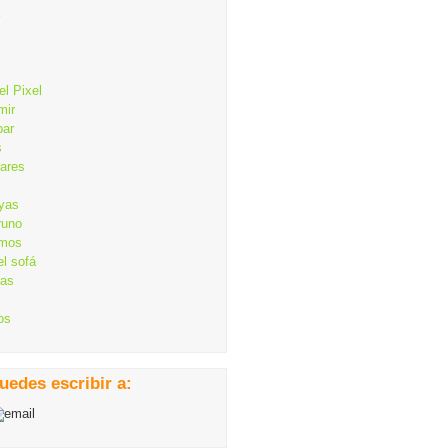
el Pixel
mir
bar
s
lares
ayas
runo
mos
el sofá
cas
os
uedes escribir a: