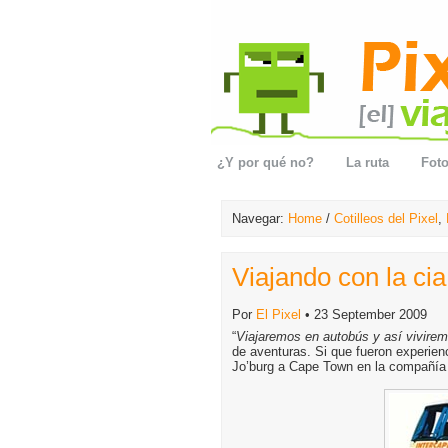
¿Y por qué no?
La ruta
Foto
Navegar:
Home
/
Cotilleos del Pixel
,
Viajando con la ci
Por
El Pixel
• 23 September 2009
“
Viajaremos en autobús y así vivirem
de aventuras. Si que fueron experien
Jo’burg a Cape Town en la compañía 