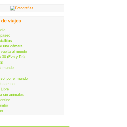
 de viajes
 día
 paseo
tallitas
de una cámara
 vuelta al mundo
s 30 (Eva y Ra)
op
al mundo
isol por el mundo
el camino
Libre
ia sin animales
gentina
rumbo
on