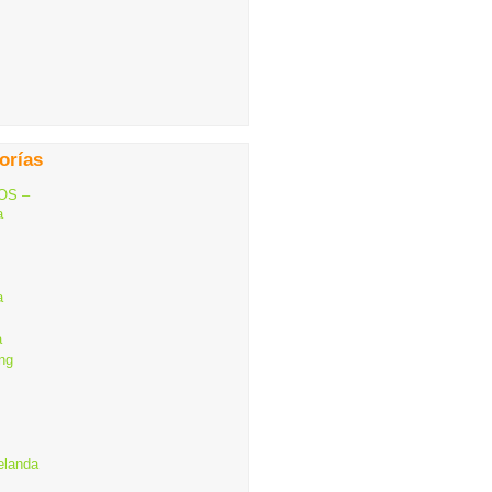
orías
OS –
a
a
a
ng
elanda