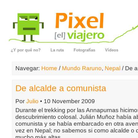
¿Y por qué no?
La ruta
Fotografías
Vídeos
Navegar:
Home
/
Mundo Raruno
,
Nepal
/ De a
De alcalde a comunista
Por
Julio
• 10 November 2009
Durante el trekking por las Annapurnas hicimo
descubrimiento colosal. Julián Muñoz había a
comunista y se había embarcado en otra aventu
vez en Nepal; no sabemos si como alcalde o 
mucho más altas.