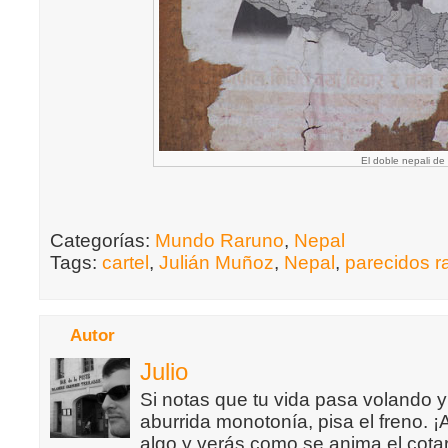
El doble nepali de
Categorías:
Mundo Raruno
,
Nepal
Tags:
cartel
,
Julián Muñoz
,
Nepal
,
parecidos r
Autor
Julio
Si notas que tu vida pasa volando y
aburrida monotonía, pisa el freno. 
algo y verás como se anima el cotar