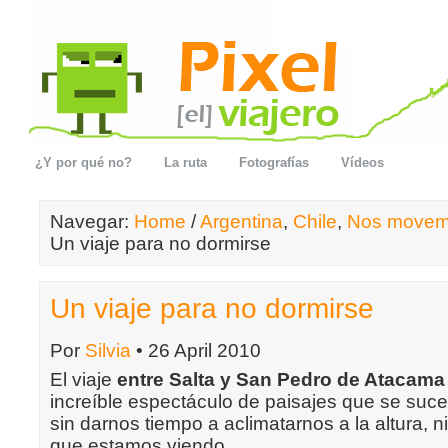
¿Y por qué no?
La ruta
Fotografías
Vídeos
Navegar:
Home
/
Argentina
,
Chile
,
Nos move
Un viaje para no dormirse
Un viaje para no dormirse
Por
Silvia
• 26 April 2010
El viaje
entre Salta y San Pedro de Atacama
increíble espectáculo de paisajes que se suce
sin darnos tiempo a aclimatarnos a la altura, ni
que estamos viendo.