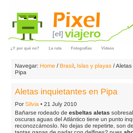
¿Y por qué no?
La ruta
Fotografías
Vídeos
Navegar:
Home
/
Brasil
,
Islas y playas
/ Aletas
Pipa
Aletas inquietantes en Pipa
Por
Silvia
• 21 July 2010
Bañarse rodeado de
esbeltas aletas
sobresal
oscuras aguas del Atlántico tiene un punto inq
reconozcámoslo. No dejas de repetirte, son de
tantas ganas de nadar con delfines? pues
aho