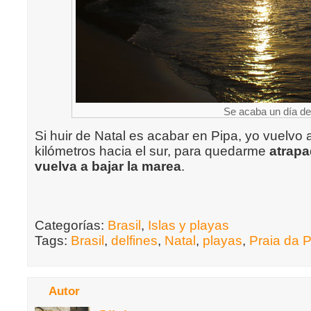
Se acaba un día de
Si huir de Natal es acabar en Pipa, yo vuelvo
kilómetros hacia el sur, para quedarme
atrapa
vuelva a bajar la marea
.
Categorías:
Brasil
,
Islas y playas
Tags:
Brasil
,
delfines
,
Natal
,
playas
,
Praia da 
Autor