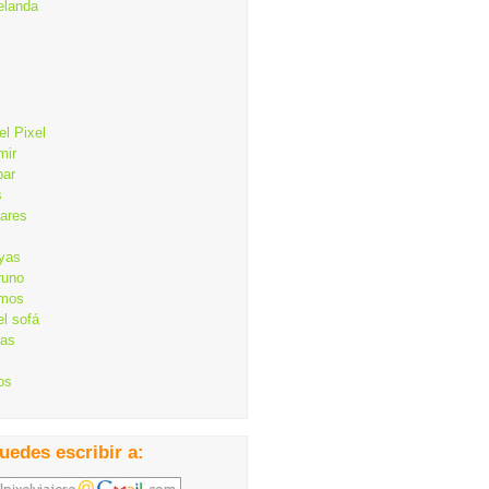
elanda
el Pixel
mir
bar
s
lares
ayas
runo
mos
el sofá
cas
os
uedes escribir a: