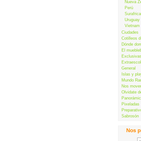
Nueva Z
Perú
Surafrica
Uruguay
Vietnam
Ciudades
Cotilleos d
Dónde dor
El mueble
Exclusiva
Extraesco
General
Islas y pl
Mundo Ra
Nos move
Olvidate d
Panorámi
Pixeladas
Preparativ
Sabrosón
Nos p