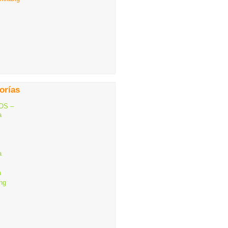
orías
OS –
a
a
a
ng