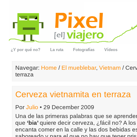
¿Y por qué no?
La ruta
Fotografías
Vídeos
Navegar:
Home
/
El mueblebar
,
Vietnam
/ Cer
terraza
Cerveza vietnamita en terraza
Por
Julio
• 29 December 2009
Una de las primeras palabras que se aprende
que
‘bia’
quiere decir cerveza, ¿fácil no? A los
encanta comer en la calle y las dos bebidas e
saboreado y para el que no hay que tener pris