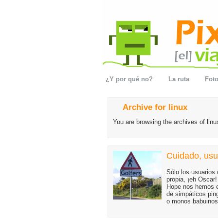
¿Y por qué no?
La ruta
Foto
Archive for linux
You are browsing the archives of linu
Cuidado, usua
Sólo los usuarios 
propia, ¡eh Oscar
Hope nos hemos e
de simpáticos pin
o monos babuinos