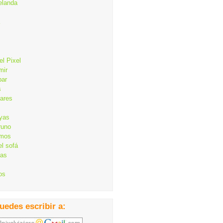
elanda
el Pixel
mir
bar
s
lares
ayas
runo
mos
el sofá
cas
os
uedes escribir a: