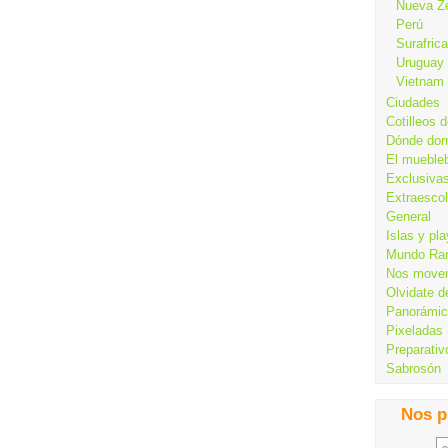
Nueva Z
Perú
Surafrica
Uruguay
Vietnam
Ciudades
Cotilleos d
Dónde dor
El mueble
Exclusiva
Extraesco
General
Islas y pl
Mundo Ra
Nos move
Olvidate d
Panorámi
Pixeladas
Preparativ
Sabrosón
Nos p