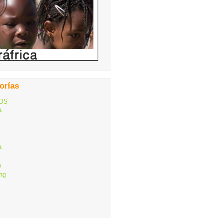
orías
OS –
a
a
a
ng