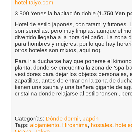
hotel-taiyo.com
3.500 Yenes la habitación doble (
1.750 Yen p
Hotel de estilo japonés, con tatami y futones.
son sencillas, pero muy limpias, aunque el 
divertido llegaba a la hora del baño. La zona
para hombres y mujeres, por lo que hay horar
otros hoteles son mixtos, aquí no).
Para ir a ducharse hay que ponerse el kimono 
planta, donde se encuentra la zona de ‘spa-b
vestidores para dejar los objetos personales, 
zapatillas, antes de entrar en la zona de duc
tienen una sauna y una bañera gigante de agu
cristalina donde relajarse al estilo ‘onsen’, pe
Categorías:
Dónde dormir
,
Japón
Tags:
alojamiento
,
Hiroshima
,
hostales
,
hotele
Osaka
,
Tokyo