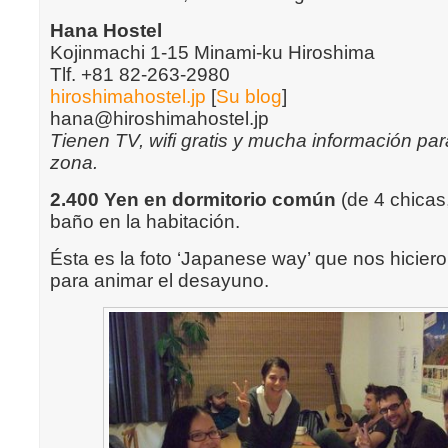
Hana Hostel
Kojinmachi 1-15 Minami-ku Hiroshima
Tlf. +81 82-263-2980
hiroshimahostel.jp
[
Su blog
]
hana@hiroshimahostel.jp
Tienen TV, wifi gratis y mucha información pa
zona.
2.400 Yen en dormitorio común
(de 4 chicas
baño en la habitación.
Ésta es la foto ‘Japanese way’ que nos hicier
para animar el desayuno.