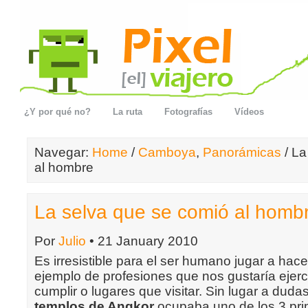
¿Y por qué no?
La ruta
Fotografías
Vídeos
Navegar:
Home
/
Camboya
,
Panorámicas
/ La
al hombre
La selva que se comió al homb
Por
Julio
• 21 January 2010
Es irresistible para el ser humano jugar a hace
ejemplo de profesiones que nos gustaría ejerc
cumplir o lugares que visitar. Sin lugar a duda
templos de Angkor
ocupaba uno de los 3 pri