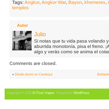
Tags:
Angkor
,
Angkor Wat
,
Bayon
,
khemeres
,
templos
Autor
Julio
Si notas que tu vida pasa volando y
aburrida monotonía, pisa el freno. 
algo y verás como se anima el cotar
Comments are closed.
«
Dónde dormir en Camboya
Bañánd
Copyright © 2026
El Pixel Viajero
. Powered by
WordPress
.