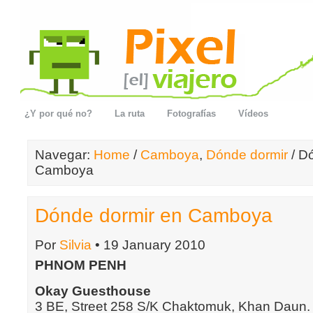
¿Y por qué no?
La ruta
Fotografías
Vídeos
Navegar:
Home
/
Camboya
,
Dónde dormir
/ D
Camboya
Dónde dormir en Camboya
Por
Silvia
• 19 January 2010
PHNOM PENH
Okay Guesthouse
3 BE, Street 258 S/K Chaktomuk, Khan Daun