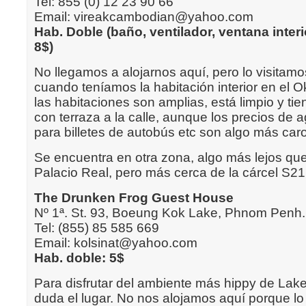
Tel: 855 (0) 12 23 90 66
Email: vireakcambodian@yahoo.com
Hab. Doble (baño, ventilador, ventana interio
8$)
No llegamos a alojarnos aquí, pero lo visitam
cuando teníamos la habitación interior en el O
las habitaciones son amplias, está limpio y ti
con terraza a la calle, aunque los precios de 
para billetes de autobús etc son algo más car
Se encuentra en otra zona, algo más lejos que
Palacio Real, pero más cerca de la cárcel S21
The Drunken Frog Guest House
Nº 1ª. St. 93, Boeung Kok Lake, Phnom Penh.
Tel: (855) 85 585 669
Email: kolsinat@yahoo.com
Hab. doble: 5$
Para disfrutar del ambiente más hippy de Lake
duda el lugar. No nos alojamos aquí porque l