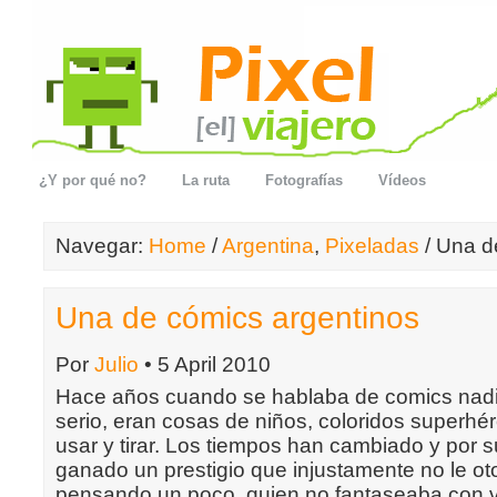
¿Y por qué no?
La ruta
Fotografías
Vídeos
Navegar:
Home
/
Argentina
,
Pixeladas
/ Una d
Una de cómics argentinos
Por
Julio
• 5 April 2010
Hace años cuando se hablaba de comics nadi
serio, eran cosas de niños, coloridos superhé
usar y tirar. Los tiempos han cambiado y por s
ganado un prestigio que injustamente no le o
pensando un poco, quien no fantaseaba con v