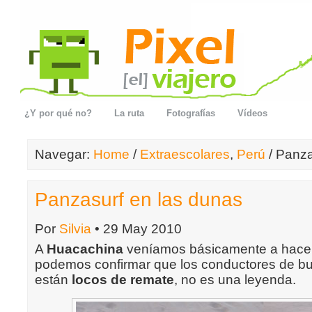
¿Y por qué no?
La ruta
Fotografías
Vídeos
Navegar:
Home
/
Extraescolares
,
Perú
/ Panza
Panzasurf en las dunas
Por
Silvia
• 29 May 2010
A
Huacachina
veníamos básicamente a hacer 
podemos confirmar que los conductores de bu
están
locos de remate
, no es una leyenda.