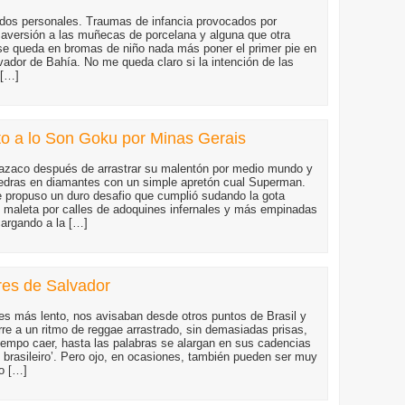
dos personales. Traumas de infancia provocados por
, aversión a las muñecas de porcelana y alguna que otra
se queda en bromas de niño nada más poner el primer pie en
vador de Bahía. No me queda claro si la intención de las
 […]
o a lo Son Goku por Minas Gerais
brazaco después de arrastrar su malentón por medio mundo y
iedras en diamantes con un simple apretón cual Superman.
e propuso un duro desafio que cumplió sudando la gota
su maleta por calles de adoquines infernales y más empinadas
cargando a la […]
res de Salvador
es más lento, nos avisaban desde otros puntos de Brasil y
urre a un ritmo de reggae arrastrado, sin demasiadas prisas,
iempo caer, hasta las palabras se alargan en sus cadencias
 brasileiro’. Pero ojo, en ocasiones, también pueden ser muy
do […]