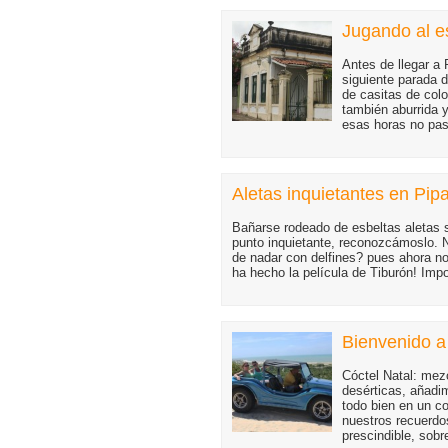
Jugando al e
Antes de llegar a
siguiente parada d
de casitas de colo
también aburrida y
esas horas no pa
Aletas inquietantes en Pip
Bañarse rodeado de esbeltas aletas s
punto inquietante, reconozcámoslo. N
de nadar con delfines? pues ahora no t
ha hecho la película de Tiburón! Impo
Bienvenido a
Cóctel Natal: mez
desérticas, añadi
todo bien en un co
nuestros recuerdo
prescindible, sobr