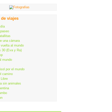
 de viajes
 día
 paseo
tallitas
de una cámara
 vuelta al mundo
s 30 (Eva y Ra)
op
al mundo
isol por el mundo
el camino
Libre
ia sin animales
gentina
rumbo
on