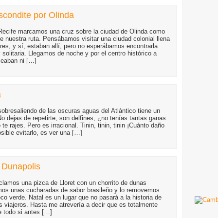
scondite por Olinda
 Recife marcamos una cruz sobre la ciudad de Olinda como
e nuestra ruta. Pensábamos visitar una ciudad colonial llena
res, y sí, estaban allí, pero no esperábamos encontrarla
 solitaria. Llegamos de noche y por el centro histórico a
seaban ni […]
a
obresaliendo de las oscuras aguas del Atlántico tiene un
o dejas de repetirte, son delfines, ¿no tenías tantas ganas
e rajes. Pero es irracional. Tinin, tinin, tinin ¡Cuánto daño
sible evitarlo, es ver una […]
 Dunapolis
clamos una pizca de Lloret con un chorrito de dunas
mos unas cucharadas de sabor brasileño y lo removemos
co verde. Natal es un lugar que no pasará a la historia de
s viajeros. Hasta me atrevería a decir que es totalmente
e todo si antes […]