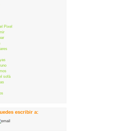
el Pixel
mir
bar
s
lares
ayas
runo
mos
el sofá
cas
os
uedes escribir a: