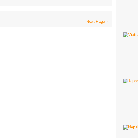
—
Next Page »