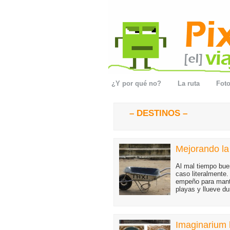
¿Y por qué no?
La ruta
Foto
– DESTINOS –
Mejorando la 
Al mal tiempo bue
caso literalmente
empeño para mante
playas y llueve d
Imaginarium h