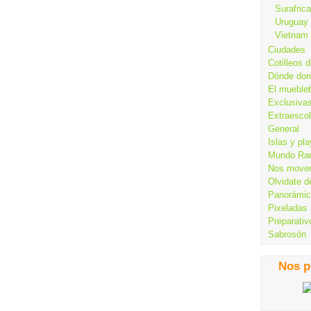
Surafrica
Uruguay
Vietnam
Ciudades
Cotilleos d
Dónde dor
El mueble
Exclusiva
Extraesco
General
Islas y pl
Mundo Ra
Nos move
Olvidate d
Panorámi
Pixeladas
Preparativ
Sabrosón
Nos p