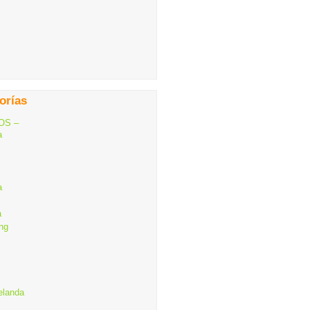
orías
OS –
a
a
a
ng
elanda