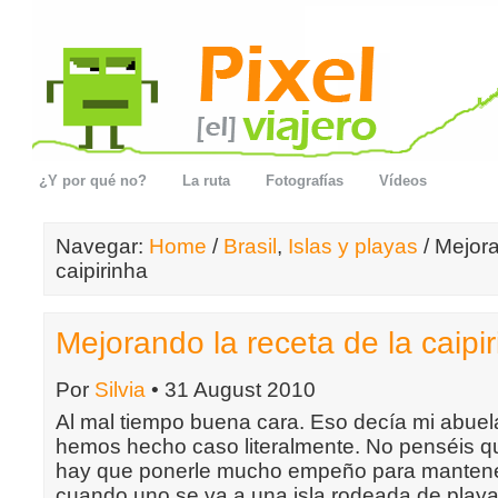
¿Y por qué no?
La ruta
Fotografías
Vídeos
Navegar:
Home
/
Brasil
,
Islas y playas
/ Mejora
caipirinha
Mejorando la receta de la caipi
Por
Silvia
• 31 August 2010
Al mal tiempo buena cara. Eso decía mi abuela
hemos hecho caso literalmente. No penséis qu
hay que ponerle mucho empeño para mantene
cuando uno se va a una isla rodeada de play