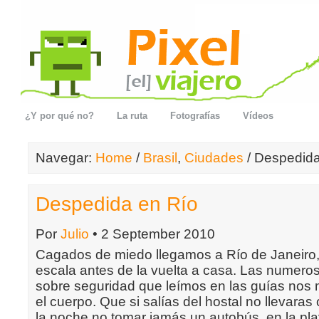
¿Y por qué no?
La ruta
Fotografías
Vídeos
Navegar:
Home
/
Brasil
,
Ciudades
/ Despedida
Despedida en Río
Por
Julio
• 2 September 2010
Cagados de miedo llegamos a Río de Janeiro,
escala antes de la vuelta a casa. Las numero
sobre seguridad que leímos en las guías nos m
el cuerpo. Que si salías del hostal no llevaras 
la noche no tomar jamás un autobús, en la pla