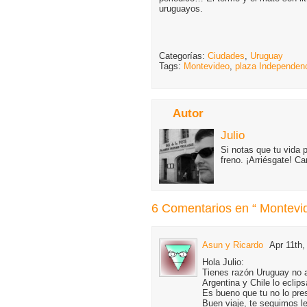
uruguayos.
Categorías:
Ciudades
,
Uruguay
Tags:
Montevideo
,
plaza Independen
Autor
Julio
Si notas que tu vida 
freno. ¡Arriésgate! C
6 Comentarios en “ Montevid
Asun y Ricardo
Apr 11th,
Hola Julio:
Tienes razón Uruguay no a
Argentina y Chile lo eclips
Es bueno que tu no lo pre
Buen viaje, te seguimos l