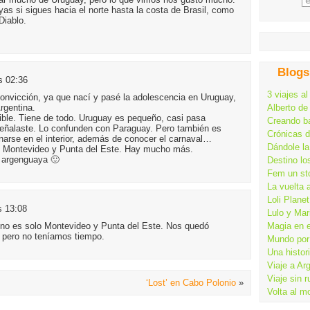
as si sigues hacia el norte hasta la costa de Brasil, como
Diablo.
Blogs
s 02:36
3 viajes al
n convicción, ya que nací y pasé la adolescencia en Uruguay,
rgentina.
Alberto de
eible. Tiene de todo. Uruguay es pequeño, casi pasa
Creando ba
señalaste. Lo confunden con Paraguay. Pero también es
Crónicas 
narse en el interior, además de conocer el carnaval…
Dándole la
de Montevideo y Punta del Este. Hay mucho más.
a argenguaya 🙂
Destino lo
Fem un st
La vuelta 
Loli Planet
s 13:08
Lulo y Mar
 no es solo Montevideo y Punta del Este. Nos quedó
Magia en 
or pero no teníamos tiempo.
Mundo por 
Una histor
Viaje a Ar
Viaje sin 
‘Lost’ en Cabo Polonio
»
Volta al m