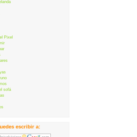
elanda
el Pixel
mir
bar
s
lares
ayas
runo
mos
el sofá
cas
os
uedes escribir a: