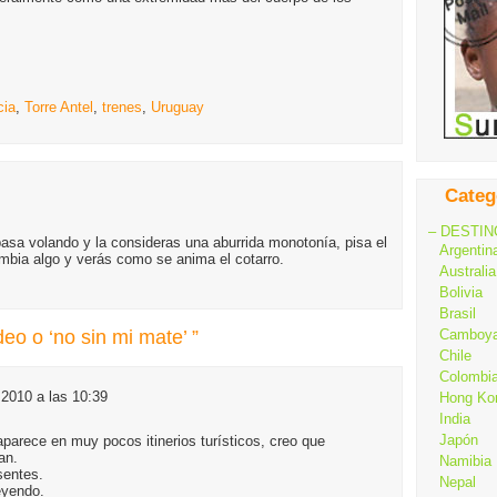
cia
,
Torre Antel
,
trenes
,
Uruguay
Categ
– DESTIN
pasa volando y la consideras una aburrida monotonía, pisa el
Argentin
ambia algo y verás como se anima el cotarro.
Australia
Bolivia
Brasil
eo o ‘no sin mi mate’ ”
Camboy
Chile
Colombi
 2010 a las 10:39
Hong Ko
India
Japón
parece en muy pocos itinerios turísticos, creo que
an.
Namibia
sentes.
Nepal
eyendo.