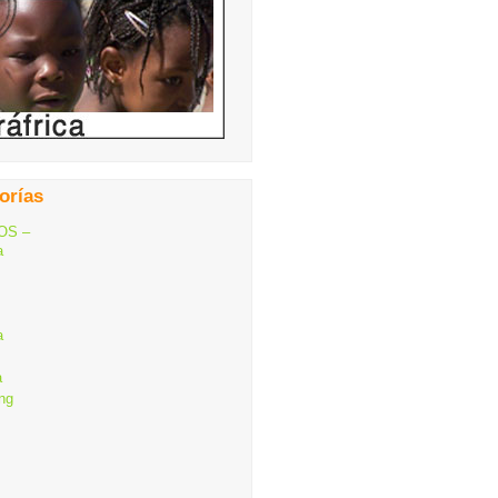
orías
OS –
a
a
a
ng