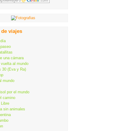
 de viajes
 día
 paseo
tallitas
de una cámara
 vuelta al mundo
s 30 (Eva y Ra)
op
al mundo
isol por el mundo
el camino
Libre
ia sin animales
gentina
rumbo
on