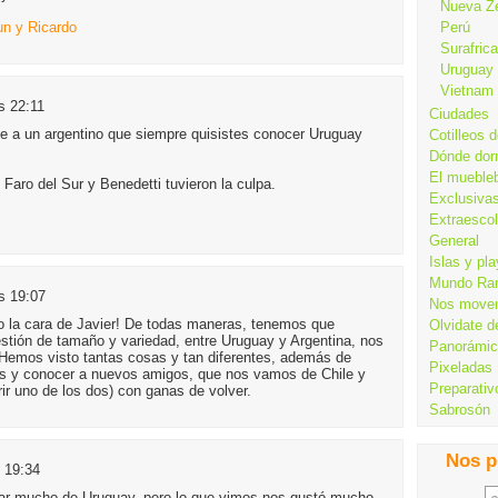
Nueva Z
un y Ricardo
Perú
Surafrica
Uruguay
Vietnam
s 22:11
Ciudades
rle a un argentino que siempre quisistes conocer Uruguay
Cotilleos d
Dónde dor
El mueble
 Faro del Sur y Benedetti tuvieron la culpa.
Exclusiva
Extraesco
General
Islas y pl
Mundo Ra
s 19:07
Nos move
no la cara de Javier! De todas maneras, tenemos que
Olvidate d
stión de tamaño y variedad, entre Uruguay y Argentina, nos
Panorámi
Hemos visto tantas cosas y tan diferentes, además de
Pixeladas
os y conocer a nuevos amigos, que nos vamos de Chile y
Preparativ
rir uno de los dos) con ganas de volver.
Sabrosón
Nos p
s 19:34
tar mucho de Uruguay, pero lo que vimos nos gustó mucho.