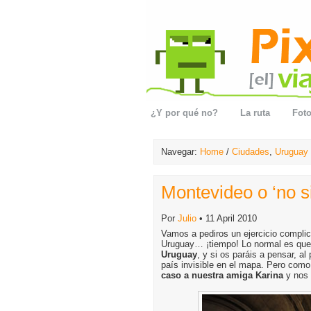
¿Y por qué no?
La ruta
Foto
Navegar:
Home
/
Ciudades
,
Uruguay
Montevideo o ‘no s
Por
Julio
• 11 April 2010
Vamos a pediros un ejercicio complic
Uruguay… ¡tiempo! Lo normal es que
Uruguay
, y si os paráis a pensar, 
país invisible en el mapa. Pero com
caso a nuestra amiga Karina
y nos 