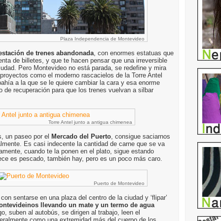
Plaza Independencia de Montevideo
estación de trenes abandonada
, con enormes estatuas que
enta de billetes, y que te hacen pensar que una irreversible
iudad. Pero Montevideo no está parada, se redefine y mira
proyectos como el moderno rascacielos de la Torre Antel
hía a la que se le quiere cambiar la cara y esa enorme
o de recuperación para que los trenes vuelvan a silbar
Torre Antel junto a antigua chimenea
s, un paseo por el
Mercado del Puerto
, consigue saciarnos
lmente. Es casi indecente la cantidad de carne que se va
amente, cuando te la ponen en el plato, sigue estando
tece es pescado, también hay, pero es un poco más caro.
Puerto de Montevideo
con sentarse en una plaza del centro de la ciudad y ‘flipar’
montevideinos llevando un mate y un termo de agua
, suben al autobús, se dirigen al trabajo, leen el
iteralmente como una extremidad más del cuerpo de los