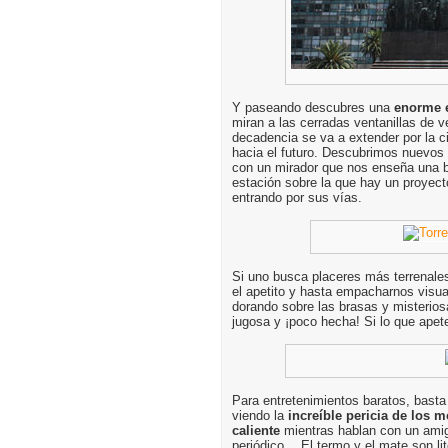
Y paseando descubres una
enorme 
miran a las cerradas ventanillas de v
decadencia se va a extender por la c
hacia el futuro. Descubrimos nuevos 
con un mirador que nos enseña una ba
estación sobre la que hay un proyect
entrando por sus vías.
Si uno busca placeres más terrenale
el apetito y hasta empacharnos visua
dorando sobre las brasas y misterios
jugosa y ¡poco hecha! Si lo que ape
Para entretenimientos baratos, basta 
viendo la
increíble pericia de los 
caliente
mientras hablan con un amigo
periódico… El termo y el mate son l