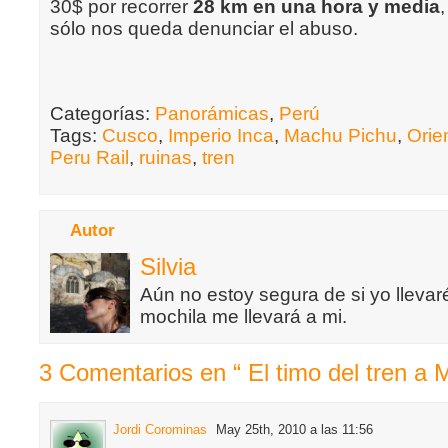
30$ por recorrer
28 km en una hora y media
sólo nos queda denunciar el abuso.
Categorías:
Panorámicas
,
Perú
Tags:
Cusco
,
Imperio Inca
,
Machu Pichu
,
Orie
Peru Rail
,
ruinas
,
tren
Autor
Silvia
Aún no estoy segura de si yo llevaré
mochila me llevará a mi.
3 Comentarios en “ El timo del tren a 
Jordi Corominas
May 25th, 2010 a las 11:56