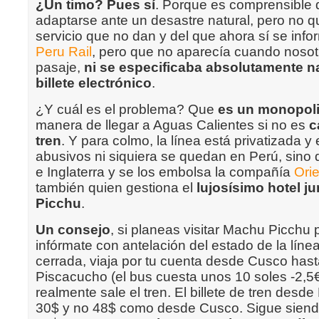
¿Un timo? Pues sí
. Porque es comprensible
adaptarse ante un desastre natural, pero no 
servicio que no dan y del que ahora sí se inf
Peru Rail
, pero que no aparecía cuando noso
pasaje,
ni se especificaba absolutamente n
billete electrónico
.
¿Y cuál es el problema? Que
es un monopol
manera de llegar a Aguas Calientes si no es
c
tren
. Y para colmo, la línea está privatizada y
abusivos ni siquiera se quedan en Perú, sino 
e Inglaterra y se los embolsa la compañía
Ori
también quien gestiona el
lujosísimo hotel j
Picchu
.
Un consejo
, si planeas visitar Machu Picchu
infórmate con antelación del estado de la línea
cerrada, viaja por tu cuenta desde Cusco hast
Piscacucho (el bus cuesta unos 10 soles -2,5
realmente sale el tren. El billete de tren des
30$ y no 48$ como desde Cusco. Sigue siend