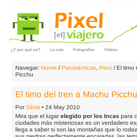
¿Y por qué no?
La ruta
Fotografías
Vídeos
Navegar:
Home
/
Panorámicas
,
Perú
/ El timo
Picchu
El timo del tren a Machu Picch
Por
Silvia
• 24 May 2010
Mira que el lugar
elegido por los Incas
para c
ciudades más misteriosas es un verdadero es
llega a saber si son las montañas que lo rodea
sus piedras perfectamente encajadas, las terr