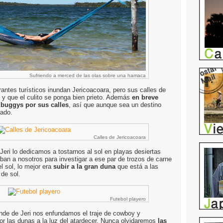
Sufriendo a merced de las olas sobre una hamaca
rantes turísticos inundan Jericoacoara, pero sus calles de
d y que el culito se ponga bien prieto. Además
en breve
 buggys por sus calles
, así que aunque sea un destino
rado.
Calles de Jericoacoara
eri lo dedicamos a tostarnos al sol en playas desiertas
aban a nosotros para investigar a ese par de trozos de carne
 sol, lo mejor era
subir a la gran duna
que está a las
 de sol.
Futebol playero
nde de Jeri nos enfundamos el traje de cowboy y
r las dunas a la luz del atardecer. Nunca olvidaremos
las