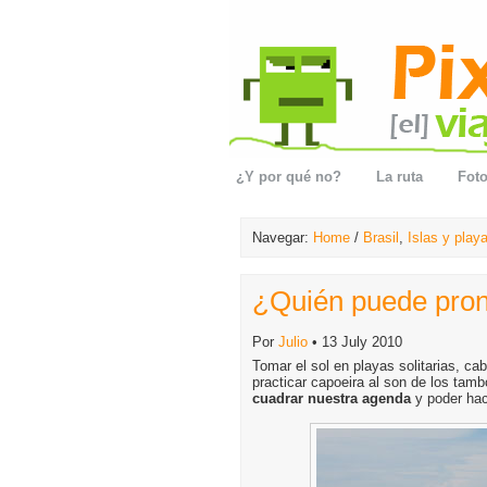
¿Y por qué no?
La ruta
Foto
Navegar:
Home
/
Brasil
,
Islas y play
¿Quién puede pronu
Por
Julio
• 13 July 2010
Tomar el sol en playas solitarias, ca
practicar capoeira al son de los ta
cuadrar nuestra agenda
y poder hac