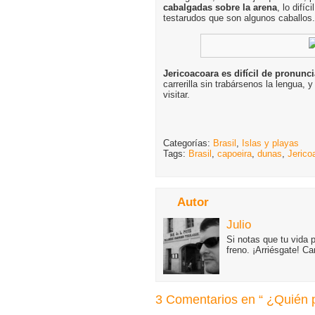
cabalgadas sobre la arena
, lo difí
testarudos que son algunos caballos.
Jericoacoara es difícil de pronunci
carrerilla sin trabársenos la lengua, 
visitar.
Categorías:
Brasil
,
Islas y playas
Tags:
Brasil
,
capoeira
,
dunas
,
Jerico
Autor
Julio
Si notas que tu vida 
freno. ¡Arriésgate! C
3 Comentarios en “ ¿Quién p