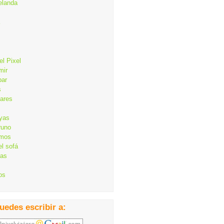
elanda
el Pixel
mir
bar
s
lares
ayas
runo
mos
el sofá
cas
os
uedes escribir a: