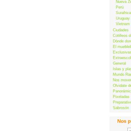
Nueva Z
Perú
Surafrica
Uruguay
Vietnam
Ciudades
Cotilleos d
Dónde dor
El mueble
Exclusiva
Extraesco
General
Islas y pl
Mundo Ra
Nos move
Olvidate d
Panorámi
Pixeladas
Preparativ
Sabrosón
Nos p