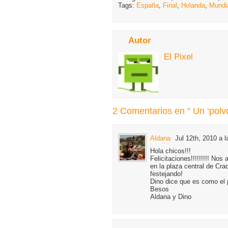
Tags:
España
,
Final
,
Holanda
,
Mundia
Autor
El Pixel
2 Comentarios en “ Un ‘polvo
Aldana
Jul 12th, 2010 a l
Hola chicos!!!
Felicitaciones!!!!!!!!! No
en la plaza central de Cr
festejando!
Dino dice que es como el p
Besos
Aldana y Dino