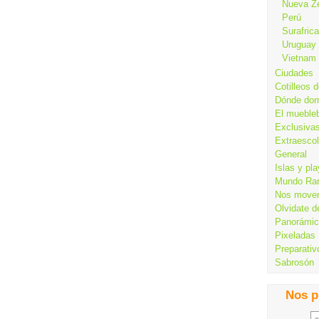
Nueva Z
Perú
Surafrica
Uruguay
Vietnam
Ciudades
Cotilleos d
Dónde dor
El mueble
Exclusiva
Extraesco
General
Islas y pl
Mundo Ra
Nos move
Olvidate d
Panorámi
Pixeladas
Preparativ
Sabrosón
Nos p