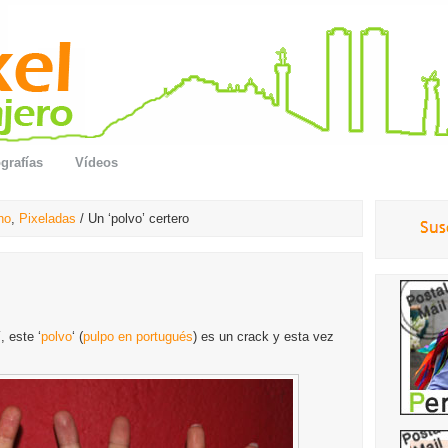
grafías
Vídeos
no
,
Pixeladas
/ Un ‘polvo’ certero
, este ‘
polvo
‘ (
pulpo en portugués
) es un crack y esta vez