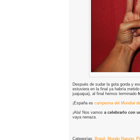
Después de sudar la gota gorda y escu
estuviera en la final ya habría metid
juajuajua), al final hemos terminado
h
¡España es
campeona del Mundial de
¡Ala! Nos vamos
a celebrarlo con u
vaya nenaza.
Categorías:
Brasil
,
Mundo Raruno
,
P