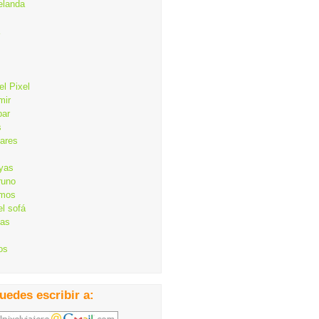
elanda
el Pixel
mir
bar
s
lares
ayas
runo
mos
el sofá
cas
os
uedes escribir a: