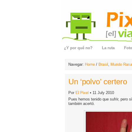
¿Y por qué no?
La ruta
Foto
Navegar:
Home
/
Brasil
,
Mundo Raru
Un ‘polvo’ certero
Por
El Pixel
• 11 July 2010
Pues hemos tenido que sufrir, pero sí
también acertó.