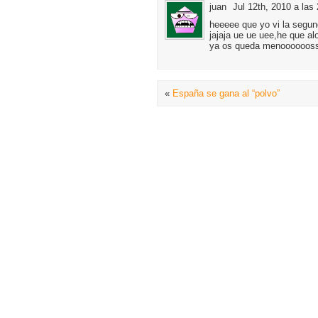
juan
Jul 12th, 2010 a las
heeeee que yo vi la segund
jajaja ue ue uee,he que al
ya os queda menoooooos
«
España se gana al “polvo”