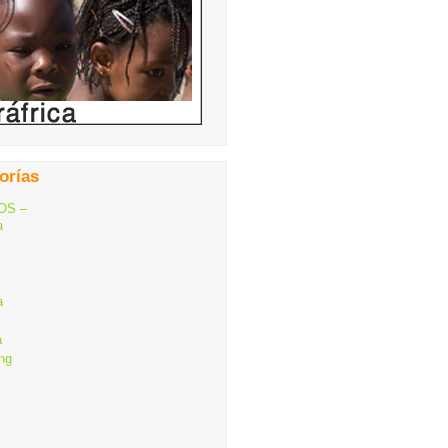
orías
OS –
a
a
a
ng