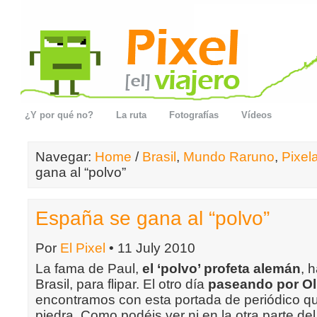
¿Y por qué no?
La ruta
Fotografías
Vídeos
Navegar:
Home
/
Brasil
,
Mundo Raruno
,
Pixel
gana al “polvo”
España se gana al “polvo”
Por
El Pixel
• 11 July 2010
La fama de Paul,
el ‘polvo’ profeta alemán
, 
Brasil, para flipar. El otro día
paseando por Ol
encontramos con esta portada de periódico q
piedra. Como podéis ver ni en la otra parte de