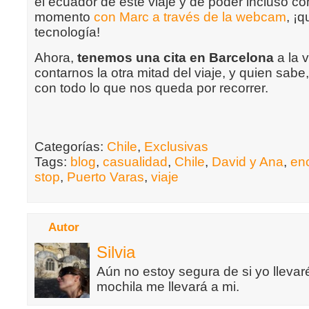
el ecuador de este viaje y de poder incluso co
momento
con Marc a través de la webcam
, ¡
tecnología!
Ahora,
tenemos una cita en Barcelona
a la v
contarnos la otra mitad del viaje, y quien sabe
con todo lo que nos queda por recorrer.
Categorías:
Chile
,
Exclusivas
Tags:
blog
,
casualidad
,
Chile
,
David y Ana
,
en
stop
,
Puerto Varas
,
viaje
Autor
Silvia
Aún no estoy segura de si yo llevaré
mochila me llevará a mi.