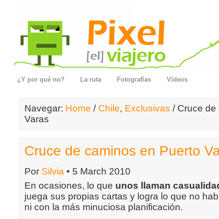
¿Y por qué no?
La ruta
Fotografías
Vídeos
Navegar:
Home
/
Chile
,
Exclusivas
/ Cruce de
Varas
Cruce de caminos en Puerto V
Por
Silvia
• 5 March 2010
En ocasiones, lo que
unos llaman casualidad
juega sus propias cartas y logra lo que no h
ni con la más minuciosa planificación.