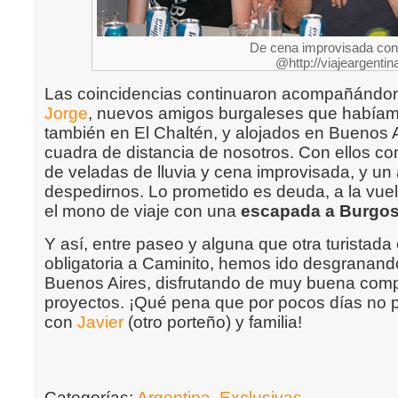
De cena improvisada con
@http://viajeargenti
Las coincidencias continuaron acompañándo
Jorge
, nuevos amigos burgaleses que había
también en El Chaltén, y alojados en Buenos 
cuadra de distancia de nosotros. Con ellos c
de veladas de lluvia y cena improvisada, y un
despedirnos. Lo prometido es deuda, a la vue
el mono de viaje con una
escapada a Burgo
Y así, entre paseo y alguna que otra turistada 
obligatoria a Caminito, hemos ido desgranand
Buenos Aires, disfrutando de muy buena com
proyectos. ¡Qué pena que por pocos días no
con
Javier
(otro porteño) y familia!
Categorías:
Argentina
,
Exclusivas