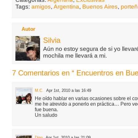
Tags:
amigos
,
Argentina
,
Buenos Aires
,
porte
Autor
Silvia
Aún no estoy segura de si yo llevaré
mochila me llevará a mi.
7 Comentarios en “ Encuentros en Bue
M.C.
Apr 1st, 2010 a las 16:49
He oído hablar en varias ocasiones sobre el c
me he atrevido a ponerlo en práctica… Pero ve
fue buena.
Un saludo
Dino
Apr 1st, 2010 a las 21:09