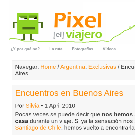
¿Y por qué no?
La ruta
Fotografías
Vídeos
Navegar:
Home
/
Argentina
,
Exclusivas
/ Encu
Aires
Encuentros en Buenos Aires
Por
Silvia
• 1 April 2010
Pocas veces se puede decir que
nos hemos 
casa
durante un viaje. Si ya la sensación nos
Santiago de Chile
, hemos vuelto a encontrarl