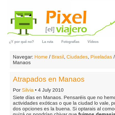
¿Y por qué no?
La ruta
Fotografías
Vídeos
Navegar:
Home
/
Brasil
,
Ciudades
,
Pixeladas
/
Manaos
Atrapados en Manaos
Por
Silvia
• 4 July 2010
Siete días en Manaos. Pensaréis que no hem
actividades exóticas o que la ciudad lo vale, 
dos opciones es la buena. Si optarais al como
quizá os pondrían chivar que
fuimos demasia