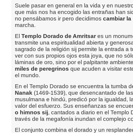
Suele pasar en general en la vida y en nuestro 
que más nos ha encogido las entrañas han sid
no pensábamos ir pero decidimos
cambiar la 
marcha.
El
Templo Dorado de Amritsar
es un monume
transmite una espiritualidad abierta y generos
sagrado de la religión sij permite la entrada a 
ver con sus propios ojos esta joya, que no sólo
láminas de oro, sino por el palpitante ambient
miles de peregrinos
que acuden a visitar est
el mundo.
En el Templo Dorado se encuentra la tumba d
Nanak
(1469-1539), que desencantado de las 
musulmana e hindú, predicó por la igualdad, la 
valor del esfuerzo. Sus enseñanzas se encue
o himnos sij
, cantados a diario en el Templo
través de la megafonía inundan el complejo co
El conjunto combina el dorado y un resplande