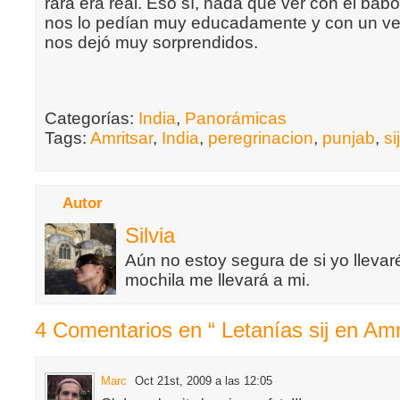
rara era real. Eso sí, nada que ver con el bab
nos lo pedían muy educadamente y con un ve
nos dejó muy sorprendidos.
Categorías:
India
,
Panorámicas
Tags:
Amritsar
,
India
,
peregrinacion
,
punjab
,
sij
Autor
Silvia
Aún no estoy segura de si yo llevaré
mochila me llevará a mi.
4 Comentarios en “ Letanías sij en Amr
Marc
Oct 21st, 2009 a las 12:05