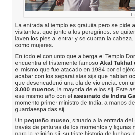
L
La entrada al templo es gratuita pero se pide a
visitantes, que junto a los peregrinos, se quite
laven los pies al entrar y se cubran la cabeza
como mujeres.
En todo el conjunto que alberga el Templo Do
encuentra el tristemente famoso
Akal Takhat o
el mismo que fue atacado en 1984 por el ejérci
acabar con los separatistas sijs que habían o
que desencadenó una ola de violencia, con un
3.000 muertos
, la mayoría de ellos sij. Este 
ese mismo año con el
asesinato de Indira G
momento primer ministro de India, a manos de
guardaespaldas sij.
Un
pequeño museo
, situado a la entrada del
través de pinturas de los momentos y figuras
para la religión sij, su triste historia de luchas