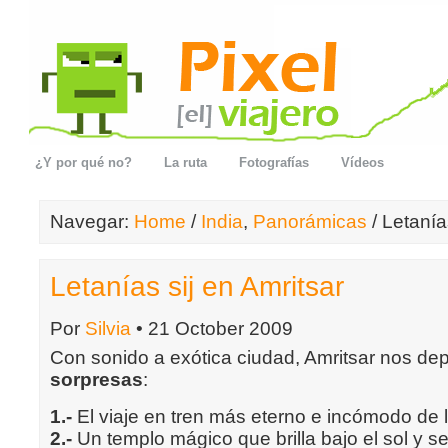
¿Y por qué no?
La ruta
Fotografías
Vídeos
Navegar:
Home
/
India
,
Panorámicas
/ Letanía
Letanías sij en Amritsar
Por
Silvia
• 21 October 2009
Con sonido a exótica ciudad, Amritsar nos d
sorpresas
:
1.-
El viaje en tren más eterno e incómodo de la
2.-
Un templo mágico que brilla bajo el sol y s