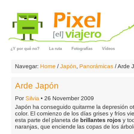
¿Y por qué no?
La ruta
Fotografías
Vídeos
Navegar:
Home
/
Japón
,
Panorámicas
/ Arde 
Arde Japón
Por
Silvia
• 26 November 2009
Japón ha conseguido quitarme la depresión ot
color. El comienzo de los días grises y fríos
esta parte del planeta de
brillantes rojos
y to
naranjas, que enciende las copas de los árbo