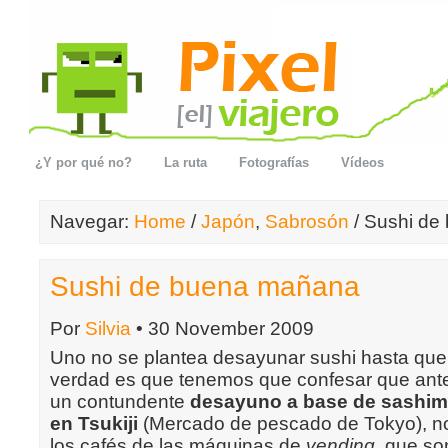
¿Y por qué no?
La ruta
Fotografías
Vídeos
Navegar:
Home
/
Japón
,
Sabrosón
/ Sushi de
Sushi de buena mañana
Por
Silvia
• 30 November 2009
Uno no se plantea desayunar sushi hasta que 
verdad es que tenemos que confesar que ante
un contundente
desayuno a base de sashimi
en Tsukiji
(Mercado de pescado de Tokyo), 
los cafés de las máquinas de
vending
, que so