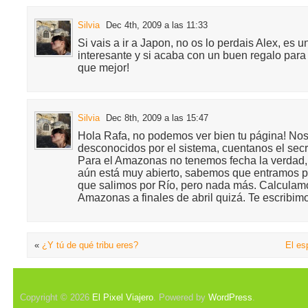
Silvia
Dec 4th, 2009 a las 11:33
Si vais a ir a Japon, no os lo perdais Alex, es u
interesante y si acaba con un buen regalo para
que mejor!
Silvia
Dec 8th, 2009 a las 15:47
Hola Rafa, no podemos ver bien tu página! Nos
desconocidos por el sistema, cuentanos el secr
Para el Amazonas no tenemos fecha la verdad
aún está muy abierto, sabemos que entramos p
que salimos por Río, pero nada más. Calculam
Amazonas a finales de abril quizá. Te escribim
«
¿Y tú de qué tribu eres?
El es
Copyright © 2026
El Pixel Viajero
. Powered by
WordPress
.