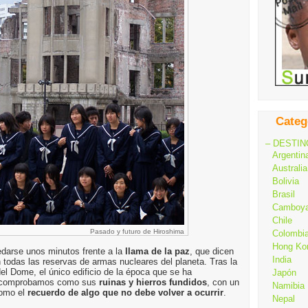
Categ
– DESTIN
Argentin
Australia
Bolivia
Brasil
Camboy
Chile
Pasado y futuro de Hiroshima
Colombi
Hong Ko
edarse unos minutos frente a la
llama de la paz
, que dicen
India
todas las reservas de armas nucleares del planeta. Tras la
el Dome, el único edificio de la época que se ha
Japón
, comprobamos como sus
ruinas y hierros fundidos
, con un
Namibia
como el
recuerdo de algo que no debe volver a ocurrir
.
Nepal