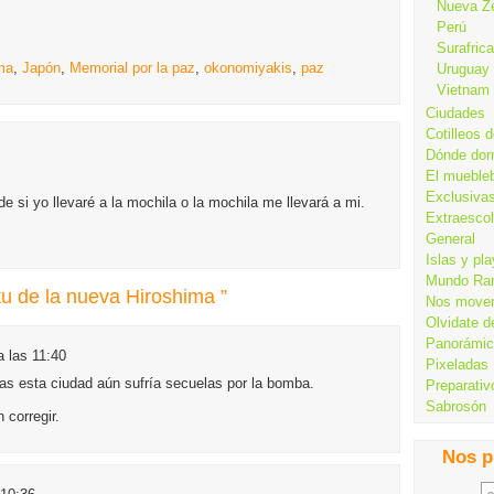
Nueva Z
Perú
Surafrica
ma
,
Japón
,
Memorial por la paz
,
okonomiyakis
,
paz
Uruguay
Vietnam
Ciudades
Cotilleos d
Dónde dor
El mueble
Exclusiva
e si yo llevaré a la mochila o la mochila me llevará a mi.
Extraesco
General
Islas y pl
Mundo Ra
tu de la nueva Hiroshima ”
Nos move
Olvidate d
Panorámi
a las 11:40
Pixeladas
as esta ciudad aún sufría secuelas por la bomba.
Preparativ
Sabrosón
n corregir.
Nos p