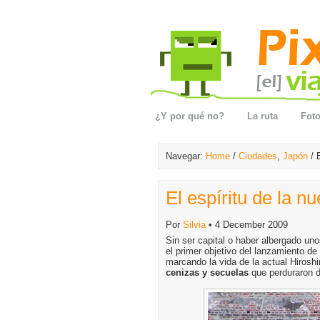
¿Y por qué no?
La ruta
Foto
Navegar:
Home
/
Ciudades
,
Japón
/ 
El espíritu de la 
Por
Silvia
• 4 December 2009
Sin ser capital o haber albergado un
el primer objetivo del lanzamiento 
marcando la vida de la actual Hiros
cenizas y secuelas
que perduraron 