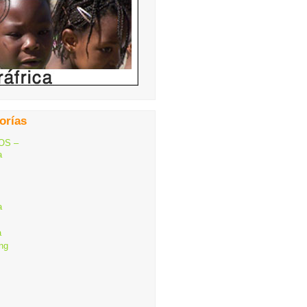
orías
OS –
a
a
a
ng