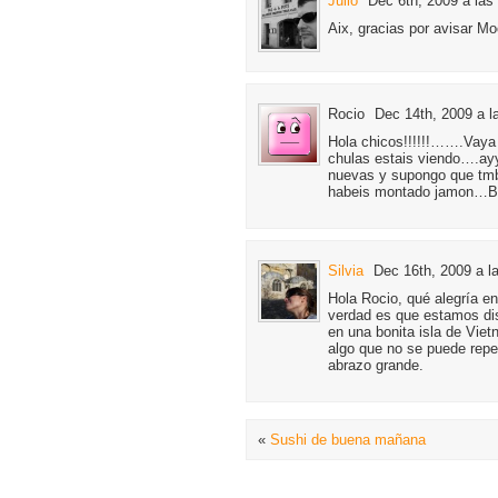
Julio
Dec 6th, 2009 a las
Aix, gracias por avisar M
Rocio
Dec 14th, 2009 a l
Hola chicos!!!!!!…….Vaya 
chulas estais viendo….ay
nuevas y supongo que tmb 
habeis montado jamon…Bes
Silvia
Dec 16th, 2009 a l
Hola Rocio, qué alegría en
verdad es que estamos dis
en una bonita isla de Vie
algo que no se puede repe
abrazo grande.
«
Sushi de buena mañana