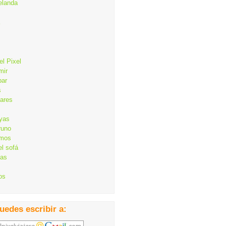
elanda
el Pixel
mir
bar
s
lares
ayas
runo
mos
el sofá
cas
os
uedes escribir a: