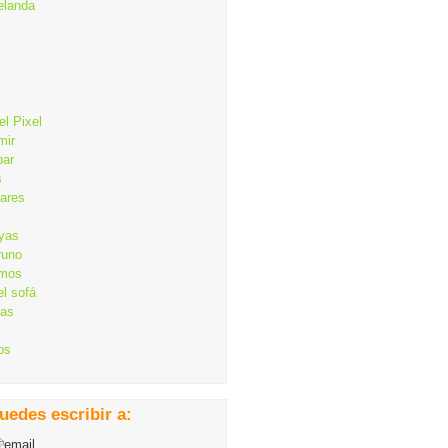
elanda
el Pixel
mir
bar
s
lares
ayas
runo
mos
el sofá
cas
os
uedes escribir a: