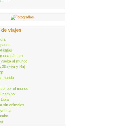
 de viajes
 día
 paseo
tallitas
de una cámara
 vuelta al mundo
s 30 (Eva y Ra)
op
al mundo
isol por el mundo
el camino
Libre
ia sin animales
gentina
rumbo
on