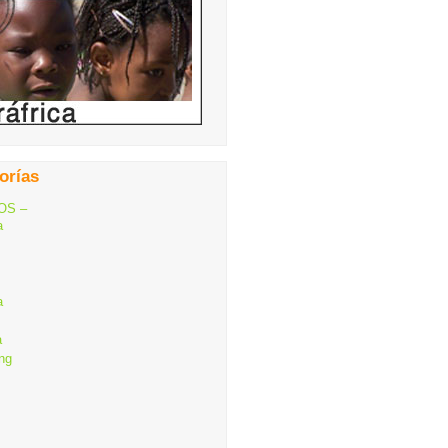
orías
OS –
a
a
a
ng