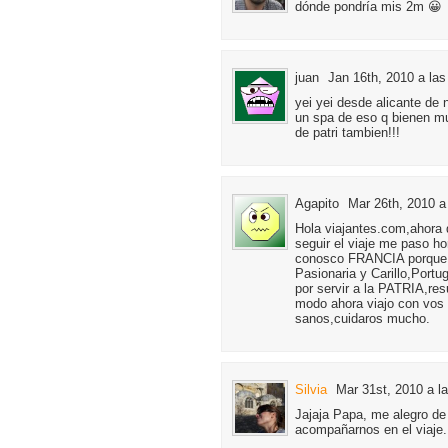
dónde pondría mis 2m 😀
juan
Jan 16th, 2010 a las
yei yei desde alicante de
un spa de eso q bienen mu
de patri tambien!!!
Agapito
Mar 26th, 2010 a
Hola viajantes.com,ahora 
seguir el viaje me paso h
conosco FRANCIA porque m
Pasionaria y Carillo,Portu
por servir a la PATRIA,re
modo ahora viajo con vos e
sanos,cuidaros mucho.
Silvia
Mar 31st, 2010 a l
Jajaja Papa, me alegro de
acompañarnos en el viaje.