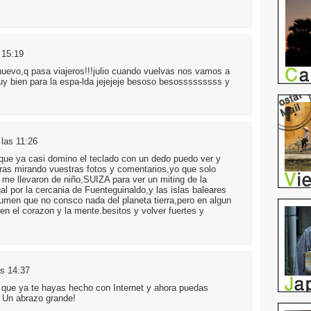
 15:19
 nuevo,q pasa viajeros!!!julio cuando vuelvas nos vamos a
y bien para la espa-lda jejejeje besoso besosssssssss y
 las 11:26
que ya casi domino el teclado con un dedo puedo ver y
oras mirando vuestras fotos y comentarios,yo que solo
e llevaron de niño,SUIZA para ver un miting de la
gal por la cercania de Fuenteguinaldo,y las islas baleares
sumen que no consco nada del planeta tierra,pero en algun
n el corazon y la mente.besitos y volver fuertes y
as 14:37
 que ya te hayas hecho con Internet y ahora puedas
 Un abrazo grande!