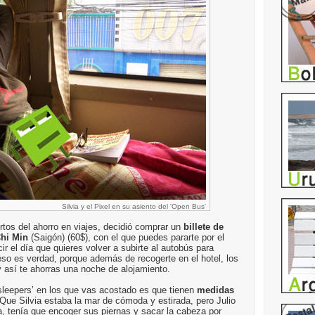
Silvia y el Pixel en su asiento del 'Open Bus'
rtos del ahorro en viajes, decidió comprar un
billete de
Chi Min
(Saigón) (60$), con el que puedes pararte por el
r el día que quieres volver a subirte al autobús para
eso es verdad, porque además de recogerte en el hotel, los
 así te ahorras una noche de alojamiento.
sleepers’ en los que vas acostado es que tienen
medidas
Que Silvia estaba la mar de cómoda y estirada, pero Julio
a, tenía que encoger sus piernas y sacar la cabeza por