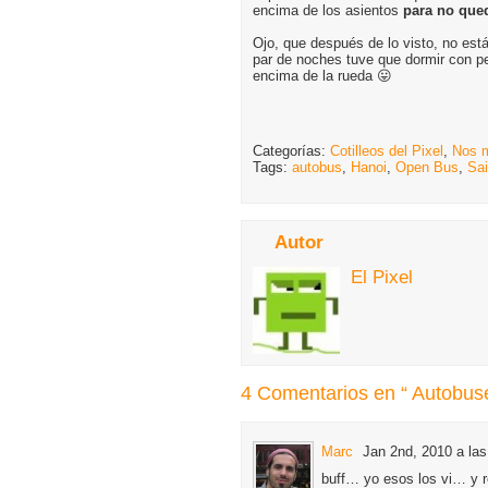
encima de los asientos
para no que
Ojo, que después de lo visto, no est
par de noches tuve que dormir con p
encima de la rueda 😛
Categorías:
Cotilleos del Pixel
,
Nos 
Tags:
autobus
,
Hanoi
,
Open Bus
,
Sa
Autor
El Pixel
4 Comentarios en “ Autobuse
Marc
Jan 2nd, 2010 a las
buff… yo esos los vi… y 