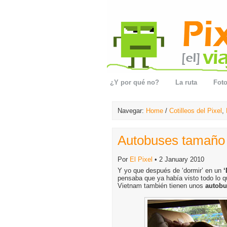
¿Y por qué no?
La ruta
Foto
Navegar:
Home
/
Cotilleos del Pixel
,
Autobuses tamaño 
Por
El Pixel
• 2 January 2010
Y yo que después de ‘dormir’ en un
‘
pensaba que ya había visto todo lo q
Vietnam también tienen unos
autobu