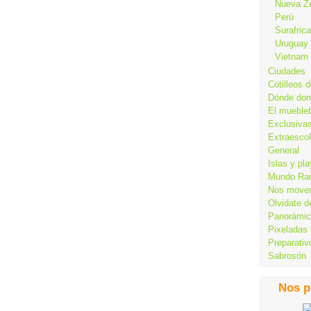
Nueva Z
Perú
Surafrica
Uruguay
Vietnam
Ciudades
Cotilleos d
Dónde dor
El mueble
Exclusiva
Extraesco
General
Islas y pl
Mundo Ra
Nos move
Olvidate d
Panorámi
Pixeladas
Preparativ
Sabrosón
Nos p