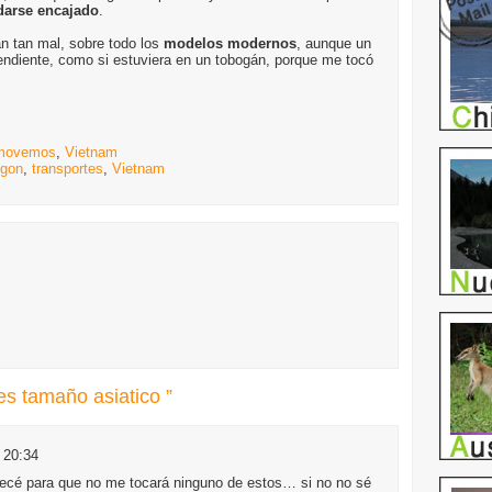
darse encajado
.
án tan mal, sobre todo los
modelos modernos
, aunque un
endiente, como si estuviera en un tobogán, porque me tocó
movemos
,
Vietnam
igon
,
transportes
,
Vietnam
s tamaño asiatico ”
 20:34
recé para que no me tocará ninguno de estos… si no no sé