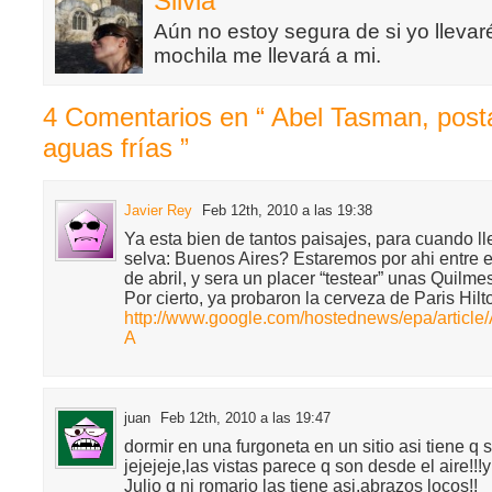
Silvia
Aún no estoy segura de si yo llevaré
mochila me llevará a mi.
4 Comentarios en “ Abel Tasman, posta
aguas frías ”
Javier Rey
Feb 12th, 2010 a las 19:38
Ya esta bien de tantos paisajes, para cuando l
selva: Buenos Aires? Estaremos por ahi entre e
de abril, y sera un placer “testear” unas Quilme
Por cierto, ya probaron la cerveza de Paris Hil
http://www.google.com/hostednews/epa/arti
A
juan
Feb 12th, 2010 a las 19:47
dormir en una furgoneta en un sitio asi tiene q 
jejejeje,las vistas parece q son desde el aire!!!
Julio q ni romario las tiene asi,abrazos locos!!