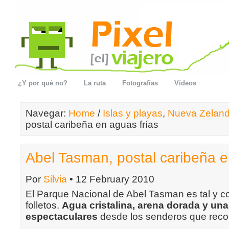
¿Y por qué no?
La ruta
Fotografías
Vídeos
Navegar:
Home
/
Islas y playas
,
Nueva Zelan
postal caribeña en aguas frías
Abel Tasman, postal caribeña e
Por
Silvia
• 12 February 2010
El Parque Nacional de Abel Tasman es tal y 
folletos.
Agua cristalina, arena dorada y una
espectaculares
desde los senderos que recor