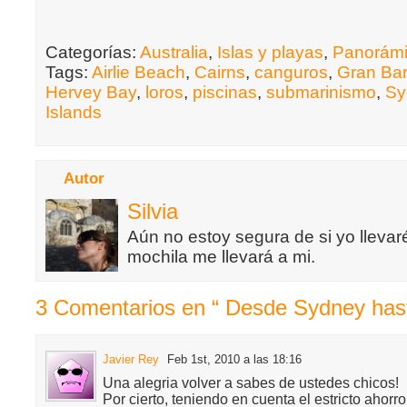
Categorías:
Australia
,
Islas y playas
,
Panorám
Tags:
Airlie Beach
,
Cairns
,
canguros
,
Gran Bar
Hervey Bay
,
loros
,
piscinas
,
submarinismo
,
Sy
Islands
Autor
Silvia
Aún no estoy segura de si yo llevaré
mochila me llevará a mi.
3 Comentarios en “ Desde Sydney hast
Javier Rey
Feb 1st, 2010 a las 18:16
Una alegria volver a sabes de ustedes chicos!
Por cierto, teniendo en cuenta el estricto ahorro