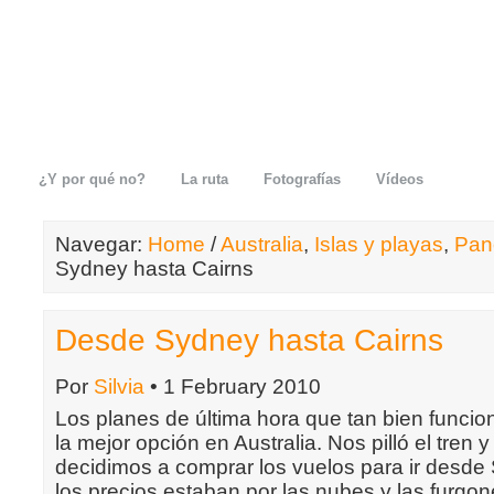
¿Y por qué no?
La ruta
Fotografías
Vídeos
Navegar:
Home
/
Australia
,
Islas y playas
,
Pan
Sydney hasta Cairns
Desde Sydney hasta Cairns
Por
Silvia
• 1 February 2010
Los planes de última hora que tan bien funcio
la mejor opción en Australia. Nos pilló el tren
decidimos a comprar los vuelos para ir desde
los precios estaban por las nubes y las furgo