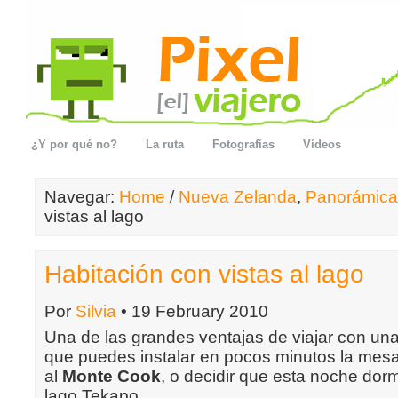
¿Y por qué no?
La ruta
Fotografías
Vídeos
Navegar:
Home
/
Nueva Zelanda
,
Panorámica
vistas al lago
Habitación con vistas al lago
Por
Silvia
• 19 February 2010
Una de las grandes ventajas de viajar con un
que puedes instalar en pocos minutos la mesa
al
Monte Cook
, o decidir que esta noche dorm
lago Tekapo.