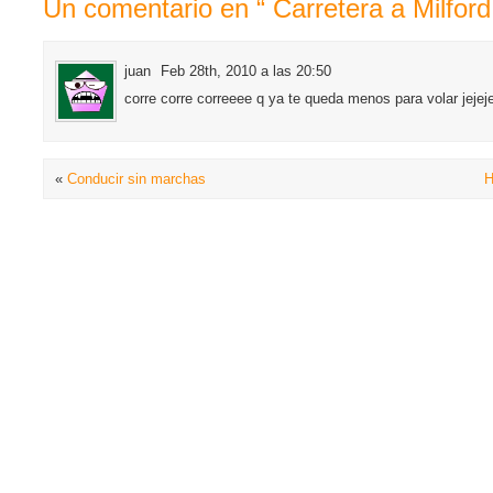
Un comentario en “ Carretera a Milfor
juan
Feb 28th, 2010 a las 20:50
corre corre correeee q ya te queda menos para volar jejeje
«
Conducir sin marchas
H