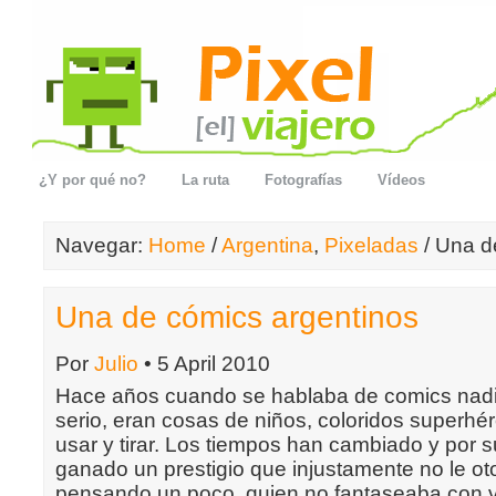
¿Y por qué no?
La ruta
Fotografías
Vídeos
Navegar:
Home
/
Argentina
,
Pixeladas
/ Una d
Una de cómics argentinos
Por
Julio
• 5 April 2010
Hace años cuando se hablaba de comics nadi
serio, eran cosas de niños, coloridos superhé
usar y tirar. Los tiempos han cambiado y por s
ganado un prestigio que injustamente no le o
pensando un poco, quien no fantaseaba con v