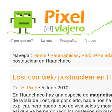
¿Y por qué no?
La ruta
Fotografías
Vídeos
Navegar:
Home
/
Panorámicas
,
Perú
,
Pixelad
postnuclear en Huanchaco
Lost con cielo postnuclear en
Por
El Pixel
• 5 June 2010
En Huanchaco hay una especie de
magnetis
de la isla de Lost, que por cierto, nadie nos 
explicar, pero bueno, eso de vivir solos y mori
así que ya he perdonado los misterios sin res