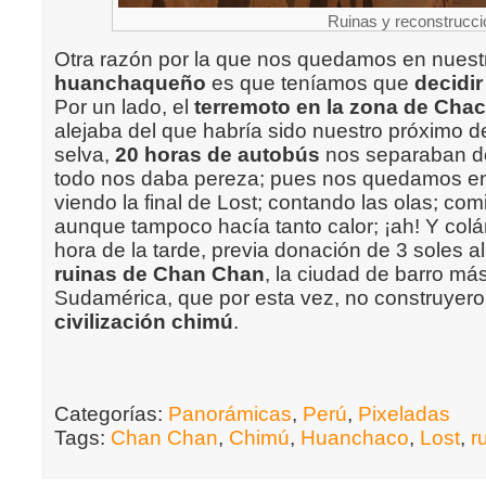
Ruinas y reconstrucc
Otra razón por la que nos quedamos en nues
huanchaqueño
es que teníamos que
decidi
Por un lado, el
terremoto en la zona de Ch
alejaba del que habría sido nuestro próximo de
selva,
20 horas de autobús
nos separaban d
todo nos daba pereza; pues nos quedamos 
viendo la final de Lost; contando las olas; co
aunque tampoco hacía tanto calor; ¡ah! Y col
hora de la tarde, previa donación de 3 soles al
ruinas de Chan Chan
, la ciudad de barro má
Sudamérica, que por esta vez, no construyeron
civilización chimú
.
Categorías:
Panorámicas
,
Perú
,
Pixeladas
Tags:
Chan Chan
,
Chimú
,
Huanchaco
,
Lost
,
r