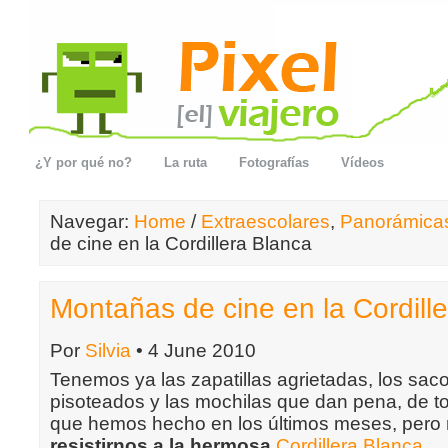
¿Y por qué no?
La ruta
Fotografías
Vídeos
Navegar:
Home
/
Extraescolares
,
Panorámica
de cine en la Cordillera Blanca
Montañas de cine en la Cordill
Por
Silvia
• 4 June 2010
Tenemos ya las zapatillas agrietadas, los sac
pisoteados y las mochilas que dan pena, de to
que hemos hecho en los últimos meses, pero
resistirnos a la hermosa
Cordillera Blanca
.