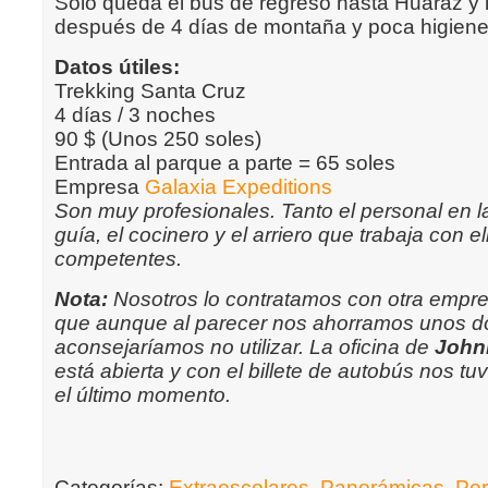
Sólo queda el bus de regreso hasta Huaraz y 
después de 4 días de montaña y poca higiene
Datos útiles:
Trekking Santa Cruz
4 días / 3 noches
90 $ (Unos 250 soles)
Entrada al parque a parte = 65 soles
Empresa
Galaxia Expeditions
Son muy profesionales. Tanto el personal en l
guía, el cocinero y el arriero que trabaja con 
competentes.
Nota:
Nosotros lo contratamos con otra empre
que aunque al parecer nos ahorramos unos dó
aconsejaríamos no utilizar. La oficina de
John
está abierta y con el billete de autobús nos tuv
el último momento.
Categorías:
Extraescolares
,
Panorámicas
,
Pe