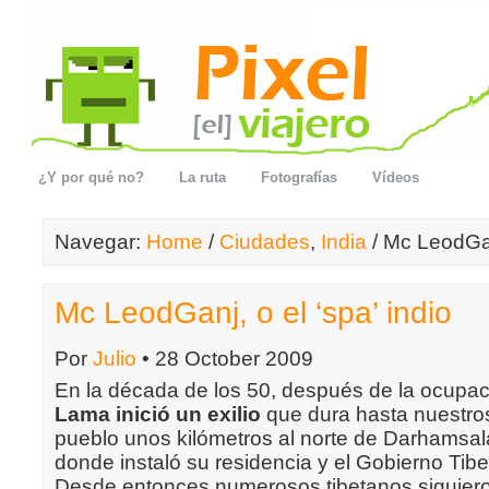
¿Y por qué no?
La ruta
Fotografías
Vídeos
Navegar:
Home
/
Ciudades
,
India
/ Mc LeodGanj
Mc LeodGanj, o el ‘spa’ indio
Por
Julio
• 28 October 2009
En la década de los 50, después de la ocupa
Lama inició un exilio
que dura hasta nuestro
pueblo unos kilómetros al norte de Darhamsa
donde instaló su residencia y el Gobierno Tibet
Desde entonces numerosos tibetanos siguier