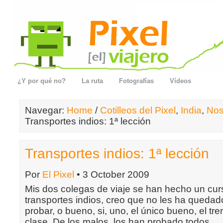
¿Y por qué no?
La ruta
Fotografías
Vídeos
Navegar:
Home
/
Cotilleos del Pixel
,
India
,
No
Transportes indios: 1ª lección
Transportes indios: 1ª lección
Por
El Pixel
• 3 October 2009
Mis dos colegas de viaje se han hecho un cur
transportes indios, creo que no les ha queda
probar, o bueno, si, uno, el único bueno, el tre
clase. De los malos, los han probado todos.