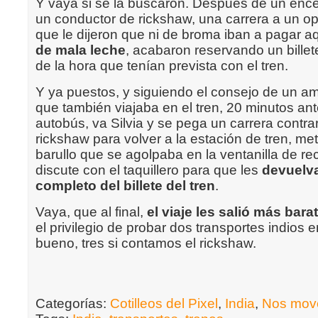
Y vaya si se la buscaron. Después de un enc
un conductor de rickshaw, una carrera a un op
que le dijeron que ni de broma iban a pagar a
de mala leche
, acabaron reservando un billet
de la hora que tenían prevista con el tren.
Y ya puestos, y siguiendo el consejo de un am
que también viajaba en el tren, 20 minutos ant
autobús, va Silvia y se pega un carrera contrar
rickshaw para volver a la estación de tren, me
barullo que se agolpaba en la ventanilla de r
discute con el taquillero para que les
devuelva
completo del billete del tren
.
Vaya, que al final,
el viaje les salió más bara
el privilegio de probar dos transportes indios e
bueno, tres si contamos el rickshaw.
Categorías:
Cotilleos del Pixel
,
India
,
Nos mo