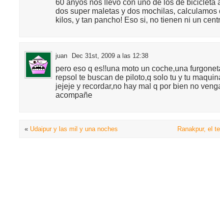
60 anyos nos llevo con uno de los de bicicleta a
dos super maletas y dos mochilas, calculamos
kilos, y tan pancho! Eso si, no tienen ni un cent
juan
Dec 31st, 2009 a las 12:38
pero eso q es!!una moto un coche,una furgonet
repsol te buscan de piloto,q solo tu y tu maqui
jejeje y recordar,no hay mal q por bien no ve
acompañe
«
Udaipur y las mil y una noches
Ranakpur, el t